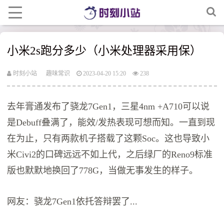
小米2s跑分多少（小米处理器采用保）
时刻小站
趣味常识
2023-04-20 15:20
238
去年膏通发布了骁龙7Gen1，三星4nm +A710可以说
是Debuff叠满了，能效/发热表现可想而知。一直到现
在为止，只有两款机子搭载了这颗Soc。这也导致小
米Civi2的口碑远远不如上代，之后绿厂的Reno9标准
版也默默地换回了778G，当做无事发生的样子。
网友：骁龙7Gen1依托答辩罢了...