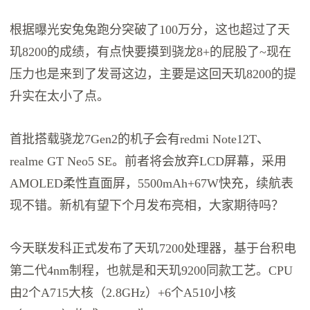
根据曝光安兔兔跑分突破了100万分，这也超过了天
玑8200的成绩，有点快要摸到骁龙8+的屁股了~现在
压力也是来到了发哥这边，主要是这回天玑8200的提
升实在太小了点。
首批搭载骁龙7Gen2的机子会有redmi Note12T、
realme GT Neo5 SE。前者将会放弃LCD屏幕，采用
AMOLED柔性直面屏，5500mAh+67W快充，续航表
现不错。新机有望下个月发布亮相，大家期待吗？
今天联发科正式发布了天玑7200处理器，基于台积电
第二代4nm制程，也就是和天玑9200同款工艺。CPU
由2个A715大核（2.8GHz）+6个A510小核