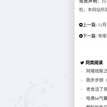
免责声明：
内
权，本网站所
上一篇:
11
下一篇:
寺库
同类阅读
阿喀琉斯
跑步步频
老舍活了多
哈弗h6气