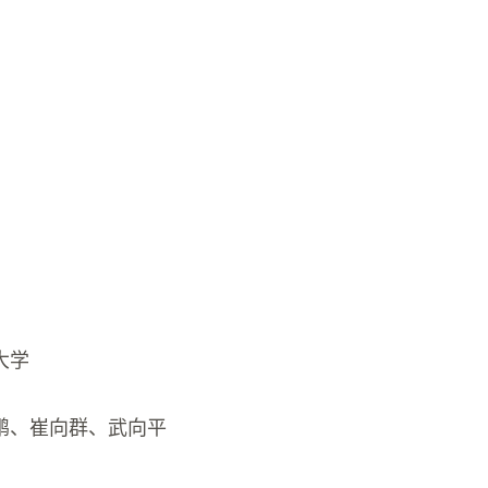
大学
鹏、崔向群、武向平