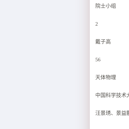
院士小组
2
戴子高
56
天体物理
中国科学技术
汪景琇、景益