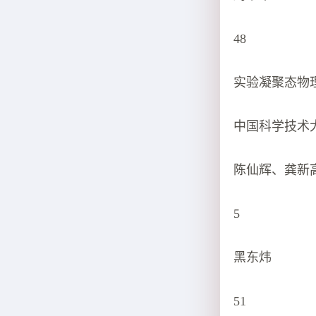
48
实验凝聚态物
中国科学技术
陈仙辉、龚新
5
黑东炜
51