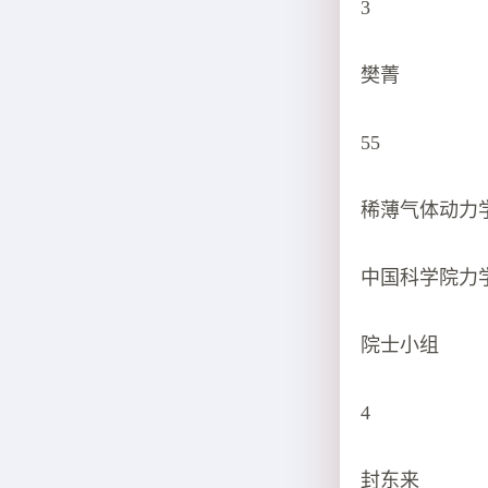
3
樊菁
55
稀薄气体动力
中国科学院力
院士小组
4
封东来