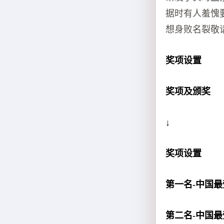
据时有人羞愧
想身败名裂敬
奖项设置
奖项及颁奖
↓
奖项设置
第一名-中国
第二名-中国