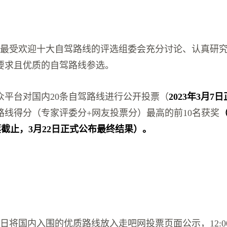
国最受欢迎十大自驾路线的评选组委会充分讨论、认真研
合要求且优质的自驾路线参选。
众平台对国内20条自驾路线进行公开投票（
2023年3月
路线得分（专家评委分+网友投票分）最高的前10名获奖
（
分投票截止，3月22日正式公布最终结果）。
3月7日将国内入围的优质路线放入走吧网投票页面公示，12: