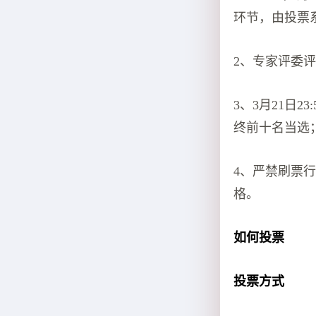
环节，由投票
2、专家评委评
3、3月21日
终前十名当选
4、严禁刷票
格。
如何投票
投票方式