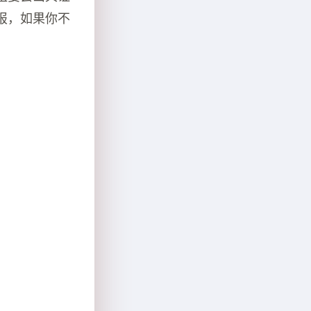
报，如果你不