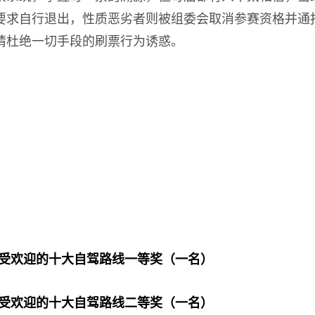
要求自行退出，性质恶劣者则被组委会取消参赛资格并通
请杜绝一切手段的刷票行为诱惑。
最受欢迎的十大自驾路线一等奖（一名）
最受欢迎的十大自驾路线二等奖（一名）