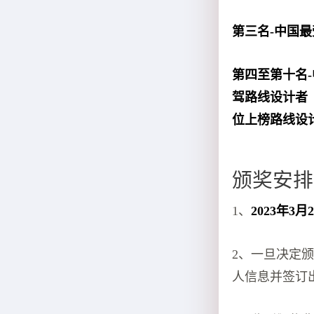
第三名-中国
第四至第十名
驾路线设计者
位上榜路线设计
颁奖安排
1、
2023年3月
2、一旦决定
人信息并签订