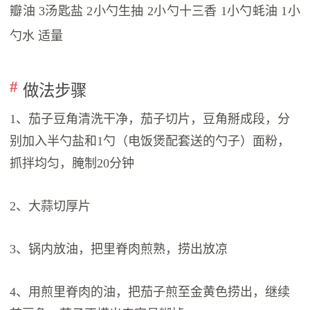
瓣油 3汤匙盐 2小勺生抽 2小勺十三香 1小勺蚝油 1小
勺水 适量
做法步骤
1、茄子豆角清洗干净，茄子切片，豆角掰成段，分
别加入半勺盐和1勺（电饭煲配套送的勺子）面粉，
抓拌均匀，腌制20分钟
2、大蒜切厚片
3、锅内放油，把里脊肉煎熟，捞出放凉
4、用煎里脊肉的油，把茄子煎至金黄色捞出，继续