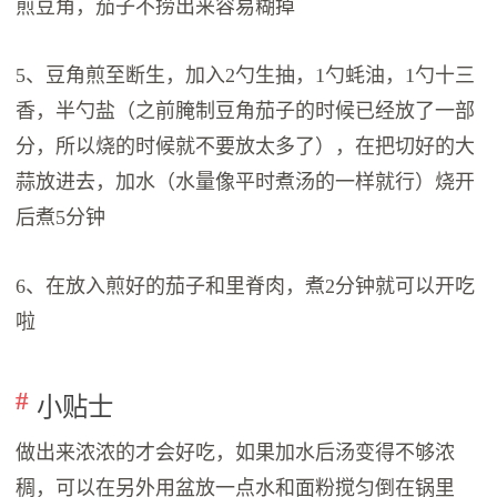
煎豆角，茄子不捞出来容易糊掉
5、豆角煎至断生，加入2勺生抽，1勺蚝油，1勺十三
香，半勺盐（之前腌制豆角茄子的时候已经放了一部
分，所以烧的时候就不要放太多了），在把切好的大
蒜放进去，加水（水量像平时煮汤的一样就行）烧开
后煮5分钟
6、在放入煎好的茄子和里脊肉，煮2分钟就可以开吃
啦
小贴士
做出来浓浓的才会好吃，如果加水后汤变得不够浓
稠，可以在另外用盆放一点水和面粉搅匀倒在锅里