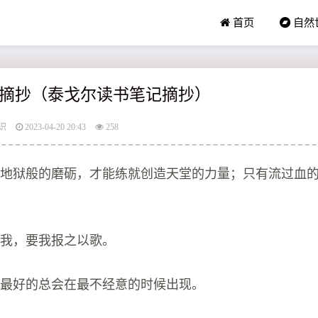
首页
自然
摘抄（泰戈尔读书笔记摘抄）
识
2023-04-20 20:43
258
过地狱般的磨砺，才能练就创造天堂的力量；只有流过血
。
吻我，要我报之以歌。
，最好的总会在最不经意的时候出现。