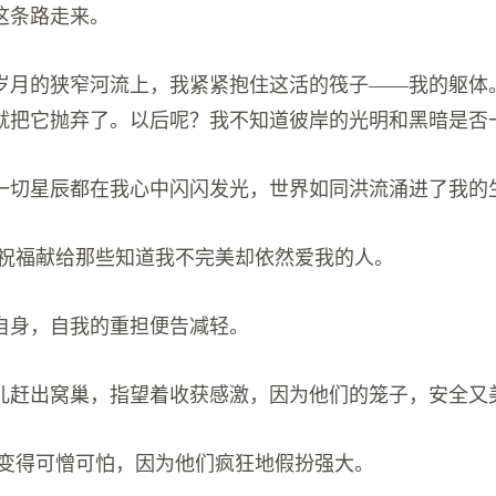
这条路走来。
世岁月的狭窄河流上，我紧紧抱住这活的筏子——我的躯体
就把它抛弃了。以后呢？我不知道彼岸的光明和黑暗是否
到一切星辰都在我心中闪闪发光，世界如同洪流涌进了我的
后的祝福献给那些知道我不完美却依然爱我的人。
笑自身，自我的重担便告减轻。
鸟儿赶出窝巢，指望着收获感激，因为他们的笼子，安全又
也会变得可憎可怕，因为他们疯狂地假扮强大。