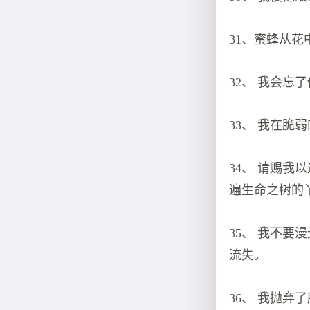
31、蜜蜂从
32、 我会
33、 我在
34、 请赐
遍生命之树的
35、 我不
流失。
36、 我抛