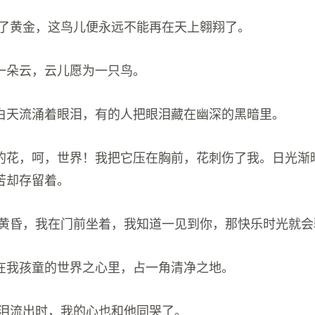
系上了黄金，这鸟儿便永远不能再在天上翱翔了。
为一朵云，云儿愿为一只鸟。
在白天流涌着眼泪，有的人把眼泪藏在幽深的黑暗里。
你的花，呵，世界！我把它压在胸前，花刺伤了我。日光渐
苦却存留着。
晨到黄昏，我在门前坐着，我知道一见到你，那快乐时光就
能在我孩童的世界之心里，占一角清净之地。
眼泪流出时，我的心也和他同哭了。