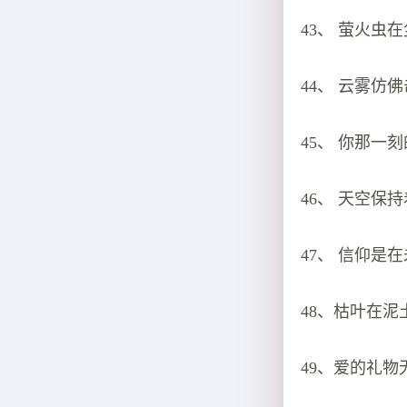
43、 萤火
44、 云雾仿
45、 你那
46、 天空
47、 信仰
48、枯叶在
49、爱的礼