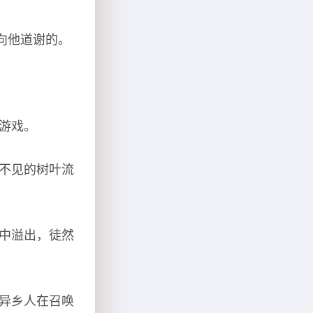
向他道谢的。
个游戏。
看不见的树叶流
杯中溢出，徒然
的异乡人在召唤