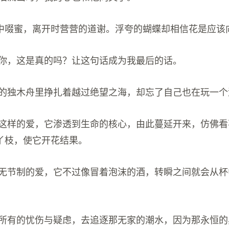
花中啜蜜，离开时营营的道谢。浮夸的蝴蝶却相信花是应该
忘了你，这是真的吗？让这句话成为我最后的话。
脆弱的独木舟里挣扎着越过绝望之海，却忘了自己也在玩一
我以这样的爱，它渗透到生命的核心，由此蔓延开来，仿佛
丫枝，使它开花结果。
要漫无节制的爱，它不过像冒着泡沫的酒，转瞬之间就会从
弃了所有的忧伤与疑虑，去追逐那无家的潮水，因为那永恒