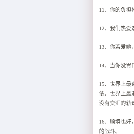
11、你的负
12、我们热
13、你若爱
14、当你没
15、世界上
依。世界上最
没有交汇的轨
16、顺境也
的战斗。