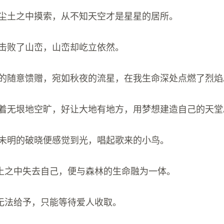
虫在尘土之中摸索，从不知天空才是星星的居所。
佛击败了山峦，山峦却屹立依然。
一刻的随意馈赠，宛如秋夜的流星，在我生命深处点燃了烈焰
保持着无垠地空旷，好让大地有地方，用梦想建造自己的天堂
是在未明的破晓便感觉到光，唱起歌来的小鸟。
泥土之中失去自己，便与森林的生命融为一体。
物无法给予，只能等待爱人收取。