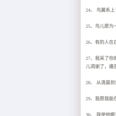
24、 鸟翼
25、鸟儿愿
26、有的人
27、我采了
儿凋谢了，痛
28、 从清
29、我愿我
30、 我使他