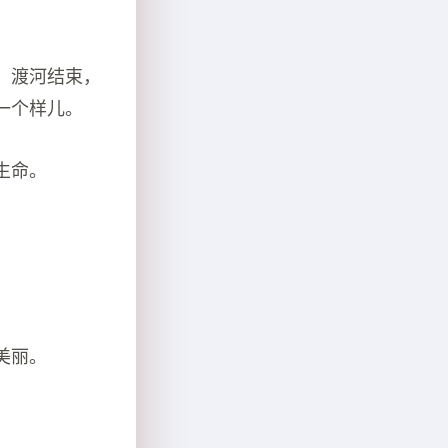
。渡河结束，
一个样儿。
生命。
美丽。