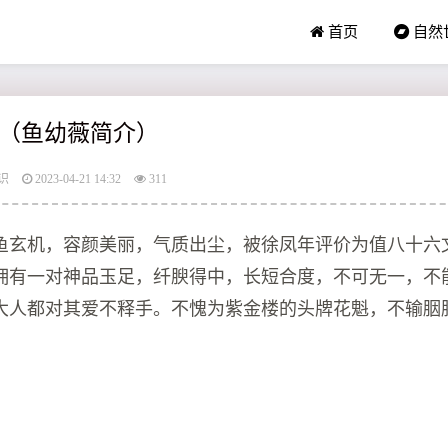
首页
自然
（鱼幼薇简介）
识
2023-04-21 14:32
311
鱼玄机，容颜美丽，气质出尘，被徐凤年评价为值八十六
拥有一对神品玉足，纤腴得中，长短合度，不可无一，不
大人都对其爱不释手。不愧为紫金楼的头牌花魁，不输胭