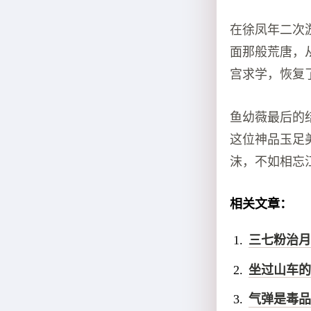
在徐凤年二次
面那般荒唐，
宫求学，恢复
鱼幼薇最后的
这位神品玉足
沫，不如相忘
相关文章：
三七粉治月
坐过山车的
气弹是毒品