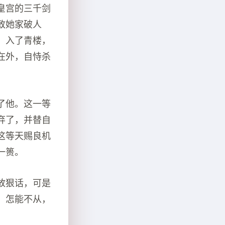
皇宫的三千剑
致她家破人
，入了青楼，
在外，自恃杀
了他。这一等
弃了，并替自
这等天赐良机
一篑。
放狠话，可是
，怎能不从，