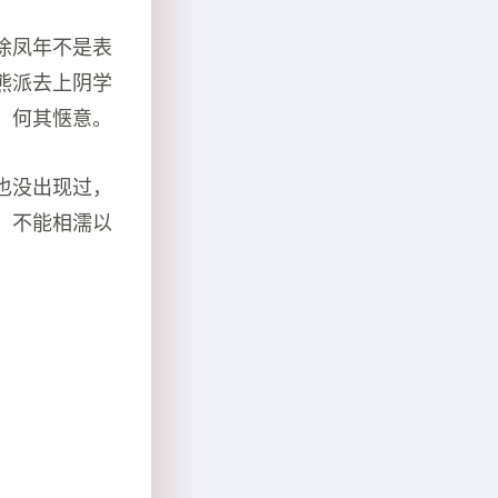
徐凤年不是表
熊派去上阴学
，何其惬意。
也没出现过，
，不能相濡以