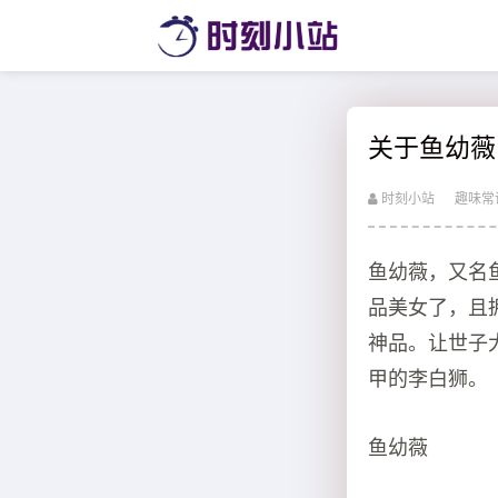
关于鱼幼薇
时刻小站
趣味常
鱼幼薇，又名
品美女了，且
神品。让世子
甲的李白狮。
鱼幼薇