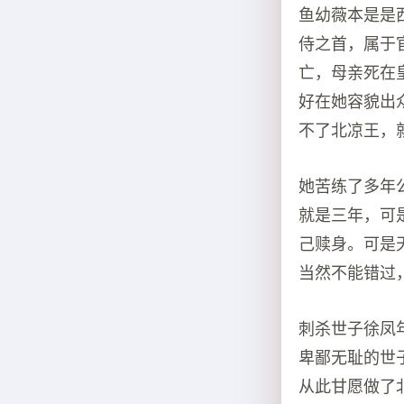
鱼幼薇本是是
侍之首，属于
亡，母亲死在
好在她容貌出
不了北凉王，
她苦练了多年
就是三年，可
己赎身。可是
当然不能错过
刺杀世子徐凤
卑鄙无耻的世
从此甘愿做了