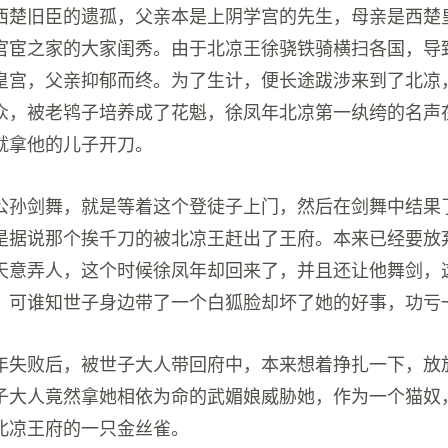
西楚旧臣的遗孤，父亲本是上阴学宫的先生，母亲是西楚
官宦之家的大家闺秀。由于北凉王徐骁铁骑横扫各国，导
皇宫，父亲抑郁而终。为了生计，便长途跋涉来到了北凉
众，被老鸨子培养成了花魁，徐凤年北凉第一纨绔的名声
就拿他的儿子开刀。
公孙剑舞，就是等着这个登徒子上门，然后在剑舞中结果
是据说那个挨千刀的被北凉王赶出了王府。本来已经要放
天意弄人，这个时候徐凤年却回来了，并且还让他舞剑，
，可谁知世子身边带了一个白狐脸却坏了她的好事，功亏
年失败后，被世子大人带回府中，本来想着挣扎一下，放
子大人竟然拿她相依为命的武媚娘威胁她，作为一个猫奴
北凉王府的一只金丝雀。