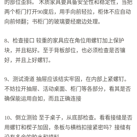
的部位歪斜。 木质家具要具备安全性和稳定性，当把
两个柜门打开90度后，用手向前轻拉，柜体不应自动
向前倾翻；书柜门的玻璃要经磨边处理。
8、检查接口 较重的家具应在角位用螺钉加上保护
块，并且粘好。至于背板部位，也必须检查是否镶
好，并且上好螺钉。
9、测试滑道 抽屉应该结实牢固，在内部上紧螺钉。
不妨拉开抽屉、活动桌面、柜门等各部分，看其是否
确保能运用自如，而且正确连接
10、倒立测验 至于桌子，从底部检查。看看接缝是否
用螺钉和楔子加固，条板与横档扣接紧密吗？接缝有