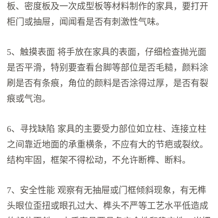
板、密度板及一次成型板等材料制作的家具，要打开
柜门或抽屉，闻闻看是否有刺激性气味。
5、触摸表面 将手放在家具的表面，仔细检查抛光面
是否平滑，特别要查看台脚等部位是否毛糙，颜料涂
刷是否有条痕，角位的颜料是否涂得过厚，是否有裂
痕或气泡。
6、寻找缺陷 家具的主要受力部位如立柱、连接立柱
之间靠近地面的承重横条，不应有大的节疤或裂纹。
结构牢固，框架不得松动，不允许断榫、断料。
7、安全性能 观察有无抽屉或门框倾斜现象，有无榫
头眼位歪扭或眼孔过大、榫头不严等工艺水平低造成