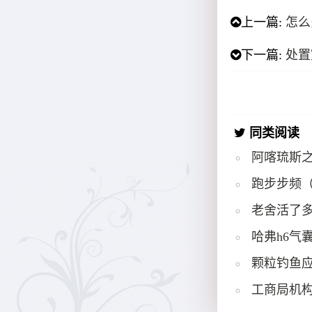
上一篇:
怎么
下一篇:
处置
同类阅读
阿喀琉斯
跑步步频
老舍活了多
哈弗h6气
颗粒钓鱼
工商局机