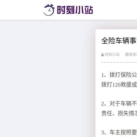
全险车辆事
时刻小站
趣味常
1、拨打保险
拨打120救援或
2、对于车辆
责任、损失情
3、车主按照