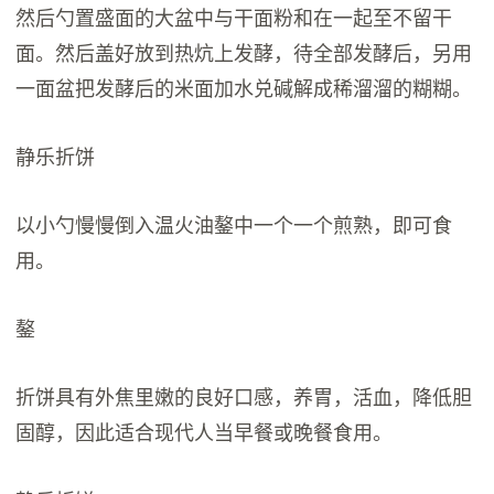
然后勺置盛面的大盆中与干面粉和在一起至不留干
面。然后盖好放到热炕上发酵，待全部发酵后，另用
一面盆把发酵后的米面加水兑碱解成稀溜溜的糊糊。
静乐折饼
以小勺慢慢倒入温火油鏊中一个一个煎熟，即可食
用。
鏊
折饼具有外焦里嫩的良好口感，养胃，活血，降低胆
固醇，因此适合现代人当早餐或晚餐食用。