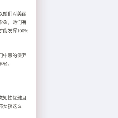
以她们对美丽
形象，她们有
能发挥100%
们中意的保养
年轻。
觉知性优雅且
亮女孩这么