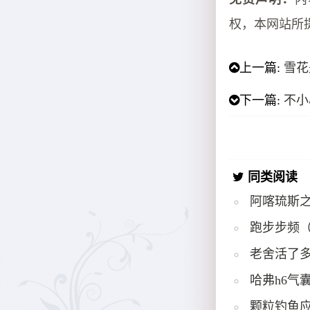
权，本网站所
上一篇:
雪花
下一篇:
不小
同类阅读
阿喀琉斯
跑步步频
老舍活了多
哈弗h6气
颗粒钓鱼