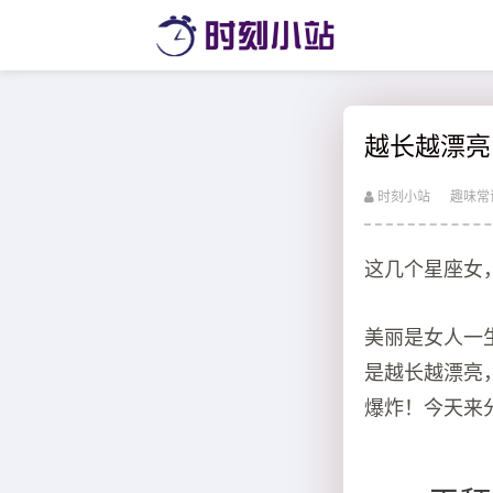
越长越漂亮
时刻小站
趣味常
这几个星座女
美丽是女人一
是越长越漂亮
爆炸！今天来