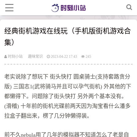
经典街机游戏在线玩（手机版街机游戏合
集）
时刻小站
趣味常识
2023-04-22 17:43
245
老实说除了想玩下 街头快打 圆桌骑士(支持套路贪分
版) 三国志1(武将骑马并且可以孕气街机) 外其他的下
都懒得下。问题除了街头快打 另外两个基本没有。
(滑稽) 十年前的街机光碟前两天因为淘宝看什么潘多
拉盒子翻出来，楞了几分钟懒得装。
前不久nebula用了几年的模拟器不知道怎么了老是自