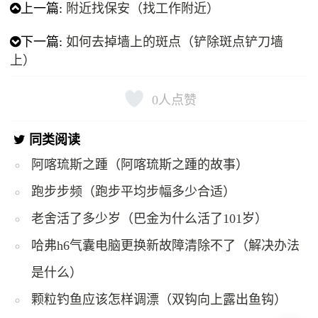
上一篇:
附近找保安（找工作附近）
下一篇:
如何去掉墙上的斑点（铲除斑点铲刀墙
上）
0
人点赞
同类阅读
阿喀琉斯之踵（阿喀琉斯之踵的故事）
跑步步频（跑步平均步幅多少合适）
老舍活了多少岁（巴金为什么活了101岁）
哈弗h6气囊电脑更换新故障清除不了（解决办法
是什么）
颗粒钓鱼应该怎样调漂（双钩向上露出鱼钩）