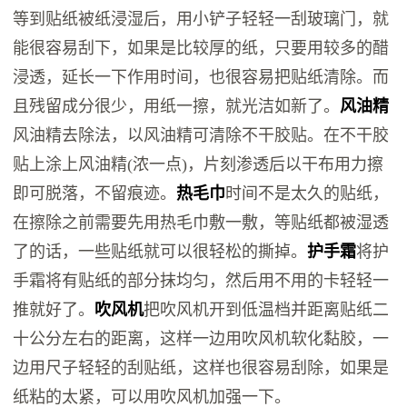
等到贴纸被纸浸湿后，用小铲子轻轻一刮玻璃门，就
能很容易刮下，如果是比较厚的纸，只要用较多的醋
浸透，延长一下作用时间，也很容易把贴纸清除。而
且残留成分很少，用纸一擦，就光洁如新了。
风油精
风油精去除法，以风油精可清除不干胶贴。在不干胶
贴上涂上风油精(浓一点)，片刻渗透后以干布用力擦
即可脱落，不留痕迹。
热毛巾
时间不是太久的贴纸，
在擦除之前需要先用热毛巾敷一敷，等贴纸都被湿透
了的话，一些贴纸就可以很轻松的撕掉。
护手霜
将护
手霜将有贴纸的部分抹均匀，然后用不用的卡轻轻一
推就好了。
吹风机
把吹风机开到低温档并距离贴纸二
十公分左右的距离，这样一边用吹风机软化黏胶，一
边用尺子轻轻的刮贴纸，这样也很容易刮除，如果是
纸粘的太紧，可以用吹风机加强一下。