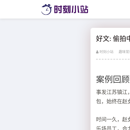
好文: 偷
时刻小站
趣味常
案例回顾
事发江苏镇江
包，始终在赵
时间一久，赵
乐场员工，合