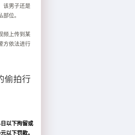
，该男子还是
私部位。
视频上传到某
警方依法进行
的偷拍行
5日以下拘留或
0元以下罚款。