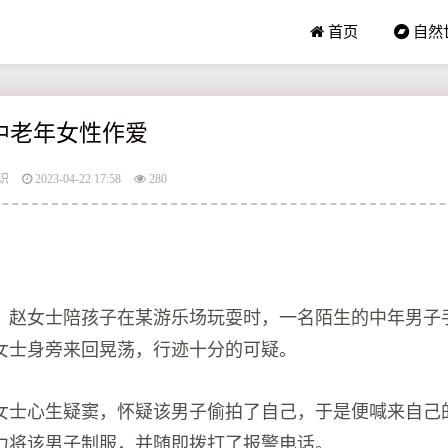
首页
自然
拍中老年女性作爱
识
2023-04-22 17:58
280
，赵女士陪孩子在某游乐场玩耍时，一名陌生的中年男子
女士身旁来回晃荡，行迹十分的可疑。
女士心生疑窦，怀疑该男子偷拍了自己，于是便喊来自己
力将该男子制服，并随即拨打了报警电话。