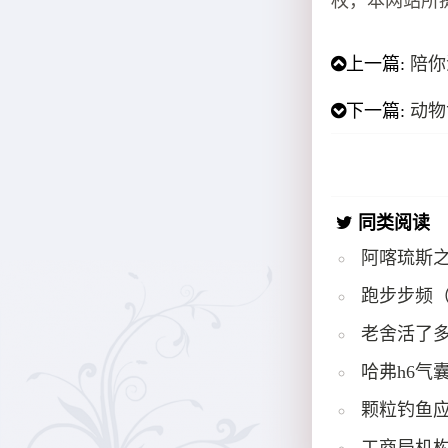
权，本网站所
上一篇:
陪你
下一篇:
动物
同类阅读
阿喀琉斯
跑步步频
老舍活了多
哈弗h6气
颗粒钓鱼