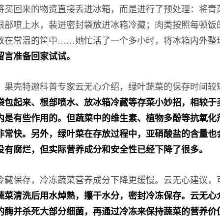
将买回来的物资直接丢进冰箱，而是进行了预处理：将青
根部喷上水，装进密封袋放进冰箱冷藏；肉类按照每顿饭
放在常温的筐中……她忙活了一个多小时，将冰箱内外整
留言准备回家试试。
、果壳特邀科普专家云无心介绍，绿叶蔬菜的保存时间较
袋包起来、根部喷水、放冰箱冷藏等存菜小妙招，相较于
内是有些作用的。但蔬菜中的维生素、植物多酚等抗氧化
非常快。另外，绿叶菜在存放过程中，亚硝酸盐的含量也
没有腐烂，但实际营养成分和安全性已经下降了很多。
冷藏保存，冷冻蔬菜营养成分下降更缓慢。云无心建议，
蔬菜清洗后用水焯熟，攥干水分，密封冷冻保存。云无心
的酶并杀死大部分细菌，再通过冷冻来保持蔬菜的营养价