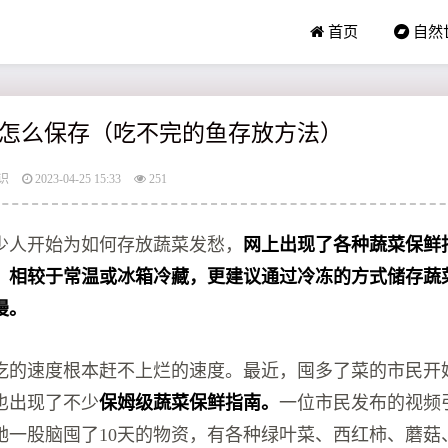
首页
自然
怎么保存（吃不完的鱼存放方法）
识
2023-04-25 15:33
251
少人开始为如何存放蔬菜发愁，
网上出现了各种蔬菜保鲜
，相较于常温或冰箱冷藏，更建议通过冷冻的方式储存蔬
慢。
吃的速度根本赶不上烂的速度。最近，囤多了菜的市民开
也出现了不少
保姆级蔬菜保鲜指南。
一位市民发布的视频
她一股脑囤了10天的物资，有各种绿叶菜、西红柿、蘑菇