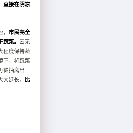
，直接在阴凉
短，
市民完全
干蔬菜。
云无
大程度保持蔬
境下，将蔬菜
再被抽离出
大大延长，
比