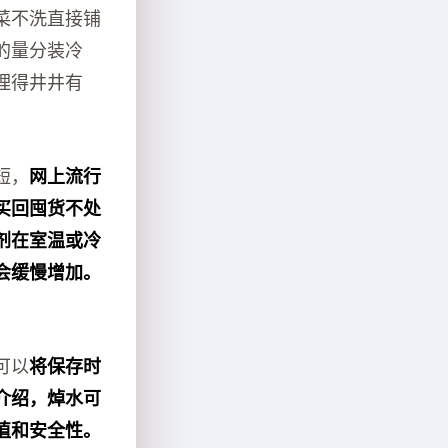
菜不洗直接铺
的量分装冷
理得井井有
短，
网上流行
买回囤货不处
剂在室温或冷
会缓慢增加。
可以
将保存时
介绍，焯水可
值和安全性。