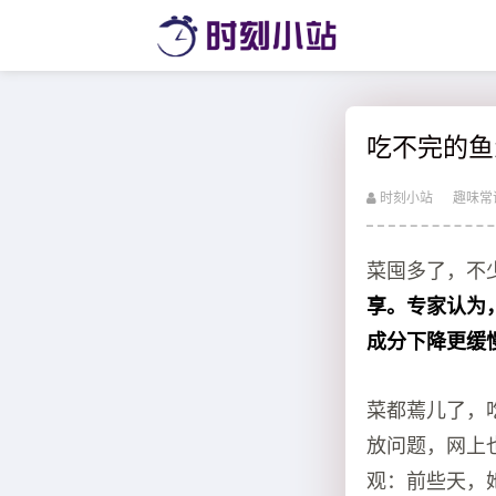
吃不完的鱼
时刻小站
趣味常
菜囤多了，不
享。专家认为
成分下降更缓
菜都蔫儿了，
放问题，网上
观：前些天，