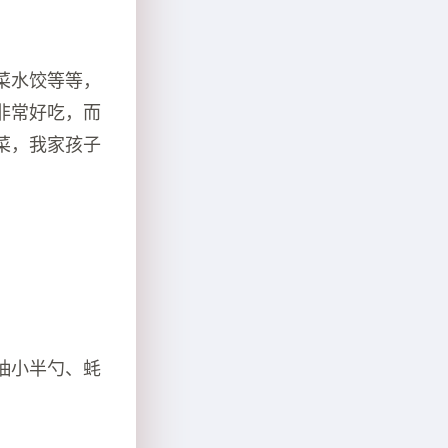
菜水饺等等，
非常好吃，而
菜，我家孩子
抽小半勺、蚝