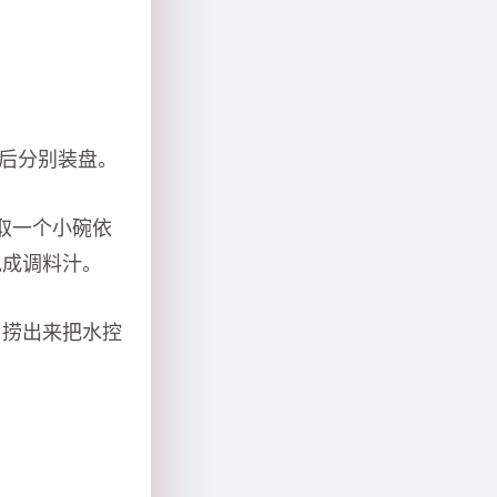
。
然后分别装盘。
取一个小碗依
兑成调料汁。
，捞出来把水控