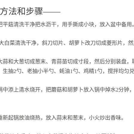
方法和步骤——
把平菇清洗干净把水沥干，用手撕成小块，放入盆中备用
 大白菜清洗干净，斜刀切片、胡萝卜改刀切成菱形片，
大蒜和大葱切成葱末、青蒜苗切成寸段，然后分别装盘，
、生抽2勺、老抽小半勺、蚝油1勺、鸡精1勺，搅拌均匀
锅中添上清水烧开，把蘑菇和胡萝卜放入锅中焯水2分钟
重新起锅放油烧热，放入蒜末和葱末，小火炒出香味。