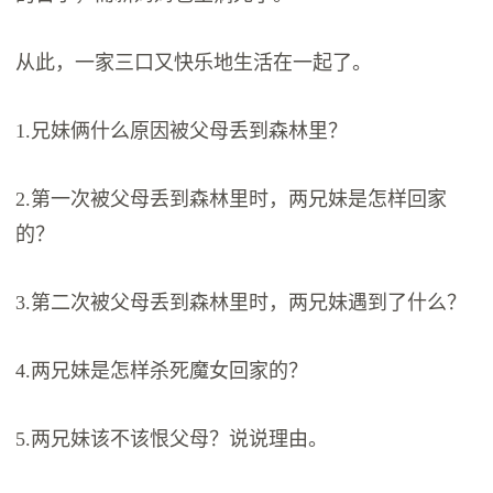
从此，一家三口又快乐地生活在一起了。
1.兄妹俩什么原因被父母丢到森林里？
2.第一次被父母丢到森林里时，两兄妹是怎样回家
的？
3.第二次被父母丢到森林里时，两兄妹遇到了什么？
4.两兄妹是怎样杀死魔女回家的？
5.两兄妹该不该恨父母？说说理由。