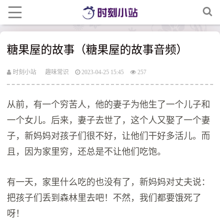
糖果屋的故事（糖果屋的故事音频）
时刻小站
趣味常识
2023-04-25 15:45
257
从前，有一个穷苦人，他的妻子为他生了一个儿子和
一个女儿。后来，妻子去世了，这个人又娶了一个妻
子，新妈妈对孩子们很不好，让他们干好多活儿。而
且，因为家里穷，还总是不让他们吃饱。
有一天，家里什么吃的也没有了，新妈妈对丈夫说：
把孩子们丢到森林里去吧！不然，我们都要饿死了
呀！