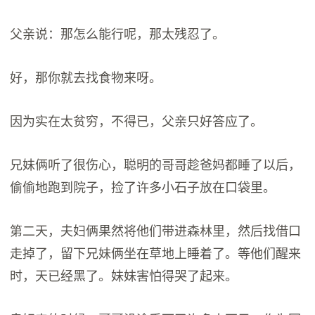
父亲说：那怎么能行呢，那太残忍了。
好，那你就去找食物来呀。
因为实在太贫穷，不得已，父亲只好答应了。
兄妹俩听了很伤心，聪明的哥哥趁爸妈都睡了以后，
偷偷地跑到院子，捡了许多小石子放在口袋里。
第二天，夫妇俩果然将他们带进森林里，然后找借口
走掉了，留下兄妹俩坐在草地上睡着了。等他们醒来
时，天已经黑了。妹妹害怕得哭了起来。