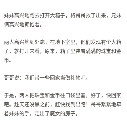
妹妹高兴地跑去打开大箱子，将哥哥救了出来，兄妹
俩高兴地拥抱着。
两人高兴地到处跑。在地下室里，他们发现有个大箱
子，就打开来看，原来，箱子里装着满满的珠宝和金
币。
哥哥说：我们带一些回家当做礼物吧。
于是，两人把珠宝和金币往口袋里塞。好了，快回家
吧。趁天还没黑之前，赶快找到出路！哥哥紧紧地牵
着妹妹的手，走出了魔女的房子。