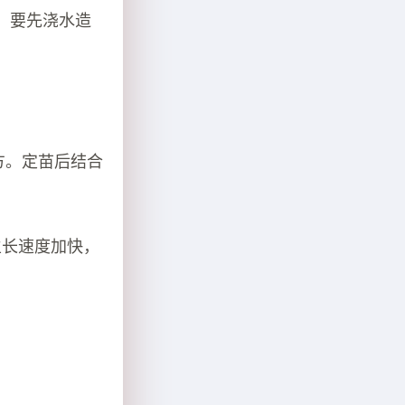
，要先浇水造
方。定苗后结合
生长速度加快，