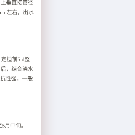
管上垂直接管径
 cm左右，出水
定植前5 d整
缓苗后，结合浇水
。苦苣抗性强，一般
至5月中旬。