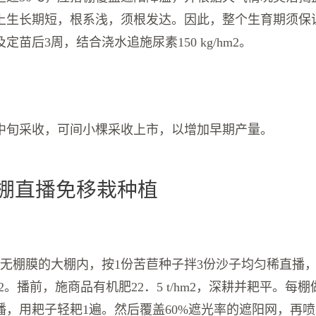
上生长期短，根系浅，须根发达。因此，整个生育期须保
定苗后3周，结合浇水追施尿素150 kg/hm2。
上中旬采收，可间小棵采收上市，以增加早期产量。
大棚直播免移栽种植
无棚膜的大棚内，按1份苦苣种子拌3份沙子均匀稀直播，
/hm2。播前，施商品有机肥22．5 t/hm2，深耕并耙平。每
播，用耙子轻耙1遍。然后覆盖60%遮光率的遮阳网，再