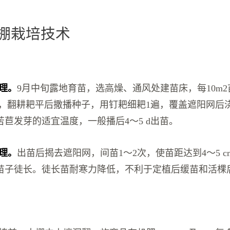
大棚栽培技术
管理。
9月中旬露地育苗，选高燥、通风处建苗床，每10m
 kg，翻耕耙平后撒播种子，用钉耙细耙1遍，覆盖遮阳网后
苣发芽的适宜温度，一般播后4～5 d出苗。
管理。
出苗后揭去遮阳网，间苗1～2次，使苗距达到4～5 
苗子徒长。徒长苗耐寒力降低，不利于定植后缓苗和活棵