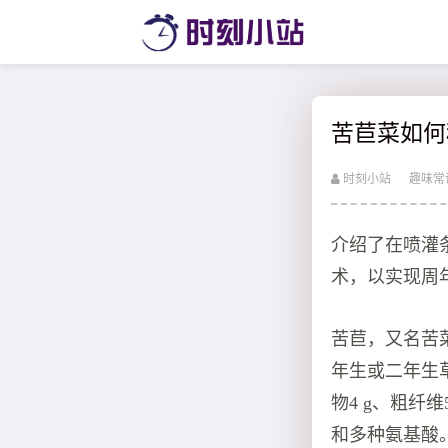
苦苣菜如何
时刻小站
趣味常
介绍了在喷灌
术，以实现周
苦苣，又名苦
年生或二年生草
物4 g、粗纤维
和多种氨基酸