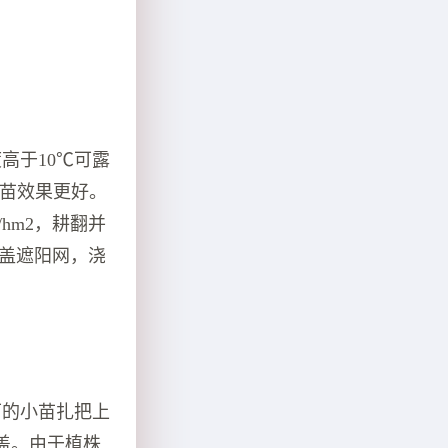
高于10℃可露
，齐苗效果更好。
/hm2，耕翻并
覆盖遮阳网，浇
间下的小苗扎把上
盖。由于植株