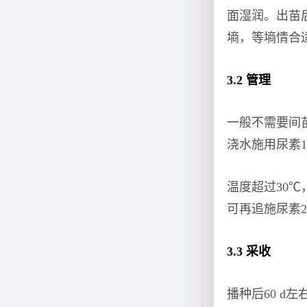
面湿润。出苗
墒，等墒情合
3.2 管理
一般不需要间
浇水施用尿素15
温度超过30
可再追施尿素2
3.3 采收
播种后60 d