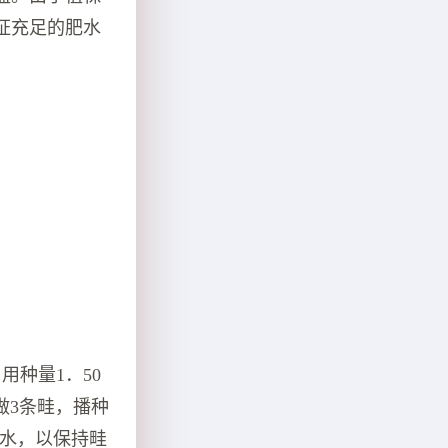
证充足的肥水
用种量1．50
棚做3条畦，播种
喷水，以保持畦