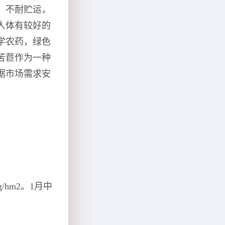
，不耐贮运，
人体有较好的
学农药，绿色
苦苣作为一种
据市场需求安
hm2。1月中