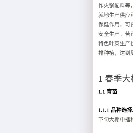
作火锅配料等
就地生产供应
保健作用，可
安全生产。苦
特色叶菜生产
排种植，达到
1 春季
1.1 育苗
1.1.1 品种选
下旬大棚中播