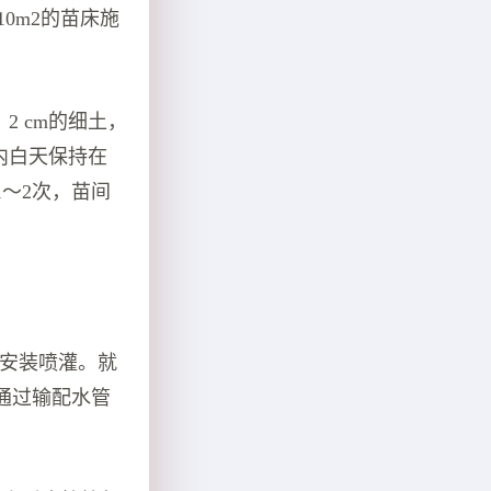
10m2的苗床施
 cm的细土，
内白天保持在
1～2次，苗间
安装喷灌。就
通过输配水管