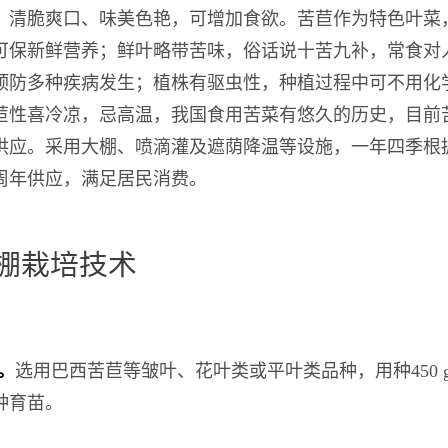
，清脆爽口、味美色艳，可增加食欲。苦苣作为特色叶菜
可保新鲜营养；鲜叶略带苦味，俗话说十苦九补，常食对
预防多种疾病发生；植株有驱虫性，种植过程中可不用化
苣性喜冷凉，忌高温，我国食用苦菜有悠久的历史，目前
供应。采用大棚、喷滴灌及遮荫降温等设施，一年四季根
周年供应，满足居民消费。
大棚栽培技术
择。
选用巴西苦苣等皱叶、花叶类或平叶类品种，用种450 g/
种育苗。