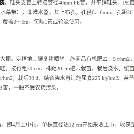
安装
。畦头支管上转接管径40mm PE管，并平铺畦头，PE
（水幕带），即灌水器，其上布孔，孔径0．6mm、孔距20
，覆盖3～5m，每畦1管或轮流使用。
大棚。定植地土壤冬耕晒垡，施商品有机肥22．5 t/hm2，
畦。按行距30 cm、株距20 cm挖穴栽苗，栽后浇水。
kg/hm2；栽后30 d，结合浇水再追施尿素225 kg/hm2
虫害，一般不受农药污染。
左右，即4月上中旬，单株直径达12 cm开始采收上市，收获