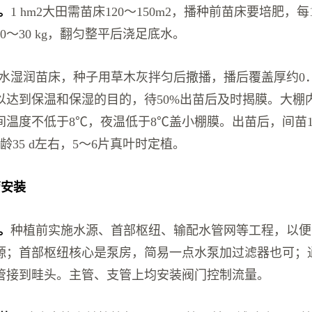
备。
1 hm2大田需苗床120～150m2，播种前苗床要培肥，每
0～30 kg，翻匀整平后浇足底水。
水湿润苗床，种子用草木灰拌匀后撒播，播后覆盖厚约0．2
以达到保温和保湿的目的，待50%出苗后及时揭膜。大棚
间温度不低于8℃，夜温低于8℃盖小棚膜。出苗后，间苗
苗龄35 d左右，5～6片真叶时定植。
管安装
程。
种植前实施水源、首部枢纽、输配水管网等工程，以便
源；首部枢纽核心是泵房，简易一点水泵加过滤器也可；
管接到畦头。主管、支管上均安装阀门控制流量。