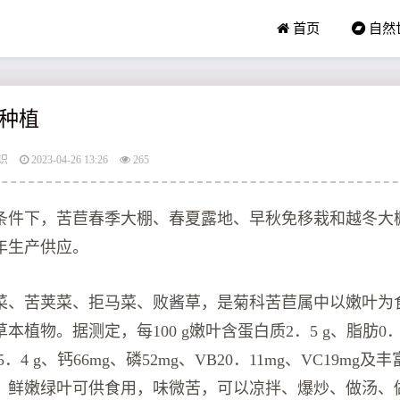
首页
自然
种植
识
2023-04-26 13:26
265
条件下，苦苣春季大棚、春夏露地、早秋免移栽和越冬大
年生产供应。
菜、苦荚菜、拒马菜、败酱草，是菊科苦苣属中以嫩叶为
本植物。据测定，每100 g嫩叶含蛋白质2．5 g、脂肪0．
5．4 g、钙66mg、磷52mg、VB20．11mg、VC19mg
。鲜嫩绿叶可供食用，味微苦，可以凉拌、爆炒、做汤、