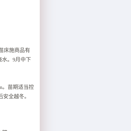
2苗床施商品有
浇水。9月中下
cm。苗期适当控
后安全越冬。