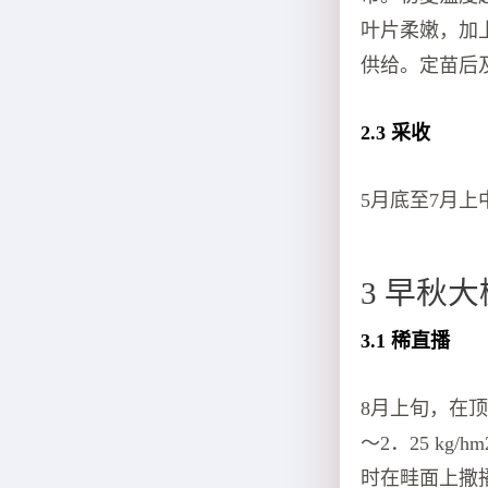
叶片柔嫩，加
供给。定苗后及
2.3 采收
5月底至7月
3 早秋
3.1 稀直播
8月上旬，在顶
～2．25 kg
时在畦面上撒