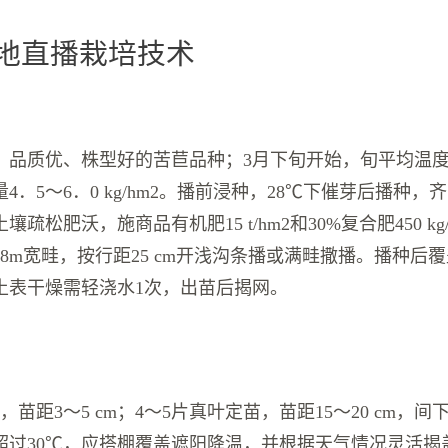
露地直播栽培技术
、品质优、株型好的苦苣品种；3月下旬开始，旬平均温度
4．5～6．0 kg/hm2。播前浸种，28℃下催芽后播种
疏松肥沃，施商品有机肥15 t/hm2和30%复合肥450 kg
8m宽畦，按行距25 cm开浅沟条播或满畦撒播。播种后
土表干燥需轻浇水1次，出苗后揭网。
，苗距3～5 cm；4～5片真叶定苗，苗距15～20 cm，
超过30℃，应搭棚覆盖遮阳降温，并根据天气情况灵活揭