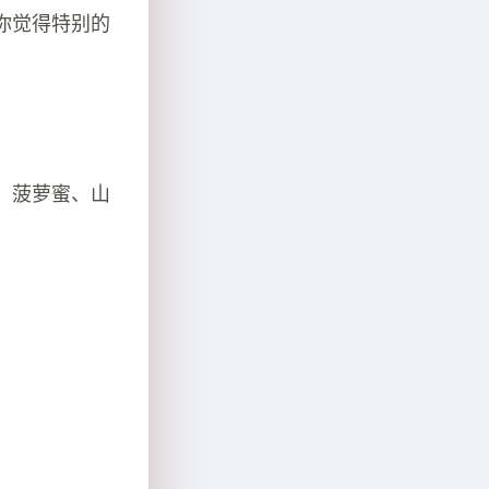
你觉得特别的
，菠萝蜜、山