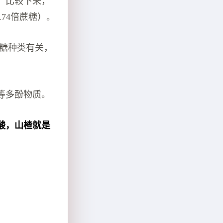
。
比较下来，
.74倍蔗糖）。
含糖种类有关，
等多酚物质。
酸，山楂就是