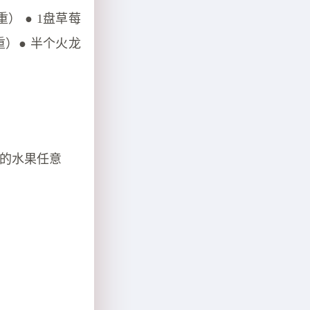
重） ● 1盘草莓
毛重）● 半个火龙
小的水果任意