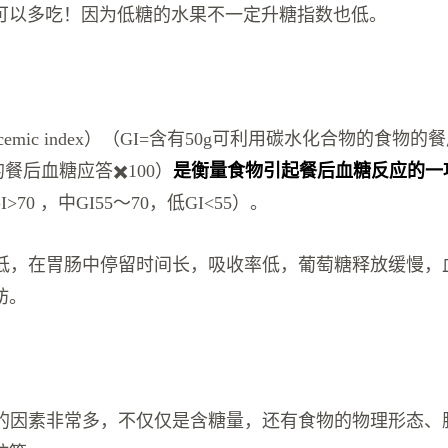
可以多吃！因为低糖的水果不一定升糖指数也低。
cemic index）（GI=含有50g可利用碳水化合物的食物
的餐后血糖应答✖️100）
是衡量食物引起餐后血糖反应的一
I>70 ，中GI55～70，低GI<55）。
越低，在胃肠中停留时间长，吸收率低，葡萄糖释放缓慢，
肪。
值的因素非常多，不仅仅是含糖量，还有食物的物理形态、