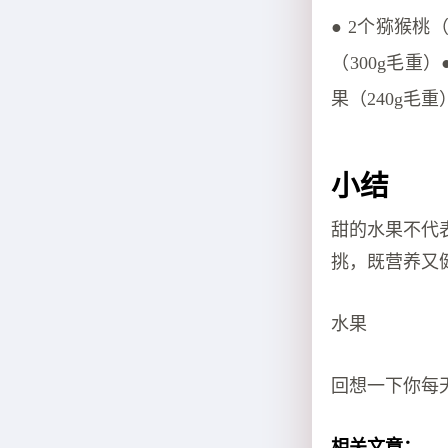
● 2个猕猴桃（
（300g毛重）
果（240g毛重
小结
甜的水果不代
挑，既营养又
水果
回想一下你每
相关文章：