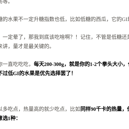
肪等。
糖的水果不一定升糖指数也低，比如低糖的西瓜，它的GI却
，一定晕了，那我到底该吃啥啊？！记住，不管是低糖还
来讲，量才是最关键的。
你一直吃吃吃，
每天200-300g，就是你的1-2个拳头大
不过低GI的水果是优先选择罢了！
以多吃点，热量高的就少吃点，比如
同样90千卡的热量，
意选1种：