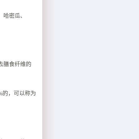
、哈密瓜、
去膳食纤维的
%的，可以称为