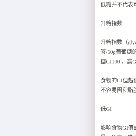
低糖并不代表
升糖指数
升糖指数（gly
答/50g葡萄糖
糖GI100 ，高G
食物的GI值
不容易囤积脂
低GI
影响食物GI