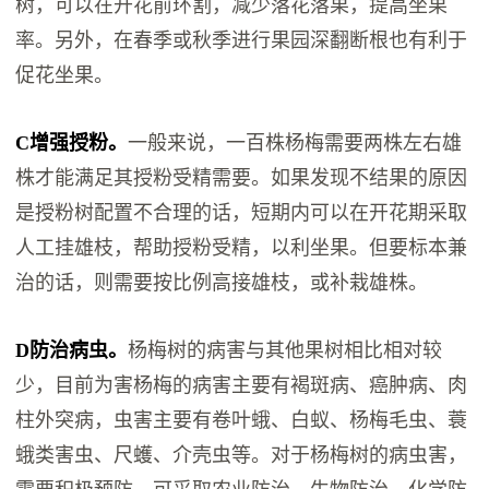
树，可以在开花前环割，减少落花落果，提高坐果
率。另外，在春季或秋季进行果园深翻断根也有利于
促花坐果。
C增强授粉。
一般来说，一百株杨梅需要两株左右雄
株才能满足其授粉受精需要。如果发现不结果的原因
是授粉树配置不合理的话，短期内可以在开花期采取
人工挂雄枝，帮助授粉受精，以利坐果。但要标本兼
治的话，则需要按比例高接雄枝，或补栽雄株。
D防治病虫。
杨梅树的病害与其他果树相比相对较
少，目前为害杨梅的病害主要有褐斑病、癌肿病、肉
柱外突病，虫害主要有卷叶蛾、白蚁、杨梅毛虫、蓑
蛾类害虫、尺蠖、介壳虫等。对于杨梅树的病虫害，