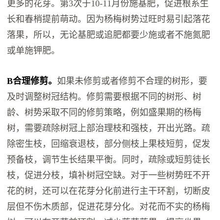
更多的花芽。第3次于10-11月份施基肥，促进根系生
长和春梢提前萌动。因为杨梅树势过旺时易引起落花
落果，所以，无论基肥或追肥都要少施或者不施氮肥
或单施钾肥。
B合理修剪。
如果未修剪或者修剪不合理的树形，要
及时调整树冠结构。修剪需要根据不同的树形、树
龄、树势采取不同的修剪策略，例如盛果期的杨梅
树，需要疏除树冠上部治理枝和强枝，开出光路。疏
除密生枝，回缩衰退枝，部分侧枝上果枝短剪，促发
预备枝，调节生长结果平衡。同时，疏除或短剪徒长
枝，促进分枝，填补树冠空缺。对于一些树势旺不开
花的树，还可以在花芽分化前进行主干环割，切断皮
层但不伤木质部，促进花芽分化。对花而不实的杨梅