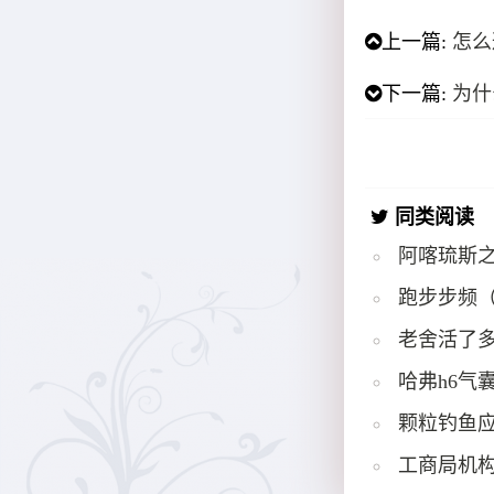
上一篇:
怎么
下一篇:
为什
同类阅读
阿喀琉斯
跑步步频
老舍活了多
哈弗h6气
颗粒钓鱼
工商局机