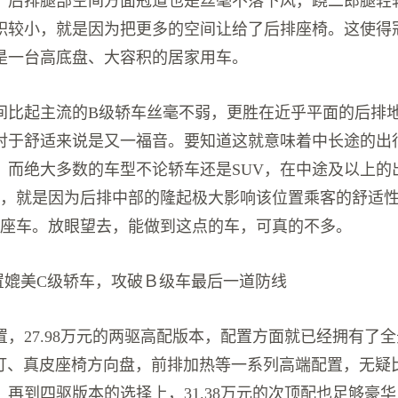
。后排腿部空间方面冠道也是丝毫不落下风，跷二郎腿轻
积较小，就是因为把更多的空间让给了后排座椅。这使得
是一台高底盘、大容积的居家用车。
间比起主流的B级轿车丝毫不弱，更胜在近乎平面的后排
对于舒适来说是又一福音。要知道这就意味着中长途的出
，而绝大多数的车型不论轿车还是SUV，在中途及以上的
途，就是因为后排中部的隆起极大影响该位置乘客的舒适
5座车。放眼望去，能做到这点的车，可真的不多。
配置媲美C级轿车，攻破Ｂ级车最后一道防线
置，27.98万元的两驱高配版本，配置方面就已经拥有了
大灯、真皮座椅方向盘，前排加热等一系列高端配置，无疑
。再到四驱版本的选择上，31.38万元的次顶配也足够豪