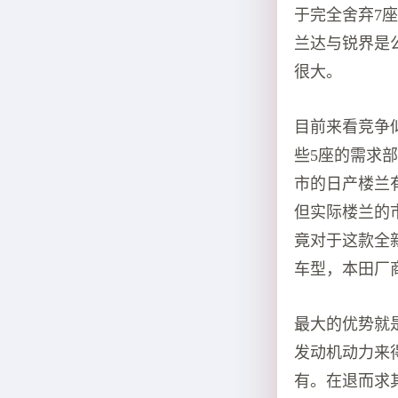
于完全舍弃7
兰达与锐界是
很大。
目前来看竞争
些5座的需求
市的日产楼兰
但实际楼兰的
竟对于这款全
车型，本田厂
最大的优势就是
发动机动力来
有。在退而求