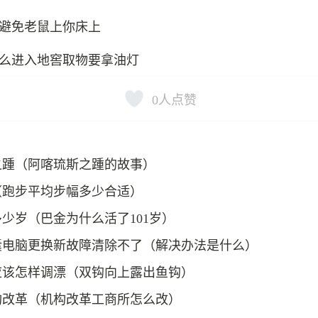
避免老鼠上你床上
么进入地窖取物要拿油灯
0
人点赞
之踵（阿喀琉斯之踵的故事）
（跑步平均步幅多少合适）
少岁（巴金为什么活了101岁）
囊电脑更换新故障清除不了（解决办法是什么）
应该怎样调漂（双钩向上露出鱼钩）
构改革（机构改革工商所怎么改）