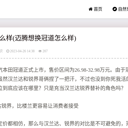
首页
自然
么样(迈腾想换冠道怎么样)
识
2023-04-26 14:38
207
广汽本田冠道正式上市，售价区间为26.98-32.98万元。由
虽然汉兰达和锐界哥俩捏了一把汗，不过也没到你死我活
位到底应该在哪里？只是充当汉兰达锐界替补的角色吗？
兰达锐界，比楼兰更容易让消费者接受
定价都相仿，那么与汉兰达、锐界的对比是不可避免的，