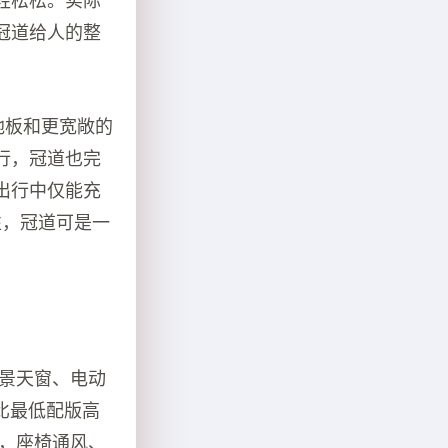
轻松松。实际
冠道给人的整
地板和更宽敞的
行，冠道也完
出行中仅能充
性，冠道可是一
全景天窗、电动
比最低配版高
华，座椅通风、