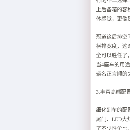
行的不二选择
上后备箱的容
体感觉，更像
冠道这后排空
横排宽度，这
全可以胜任了
当4座车的用
辆名正言顺的
3.丰富高端
细化到车的配
尾门、LED
了不少性价比