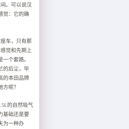
空间。可以说汉
感觉：它的确
7座车，只有那
体感觉和先期上
是一个套路。
兰的后尘，毕
高的本田品牌
地方呢？
.5L的自然吸气
力基础还是要
失为一种办