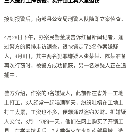
三人嫌打工挣钱慢，买开锁工具入室盗窃
接到报警后，南部县公安局刑警大队随即立案侦查。
4月28日下午，办案民警董成告诉红星新闻记者，通
过警方的摸排走访调查，很快锁定了3名作案嫌疑
人，4月8日，其中两名犯罪嫌疑人张某某、陈某准备
再次行窃时，被警方成功抓获，另一名嫌疑人正在追
捕中。
警方介绍，作案的3名嫌疑人，此前都在省外一工地
上打工，3人经常一起喝酒聊天，纷纷吐槽在工地上
打工太累，工资也不多，便想通过盗窃发财。据嫌疑
人交代，3月中旬的一天，他们在网上购买了开锁工
具，在学会技术后，3人乘坐火车来到南部县城，选