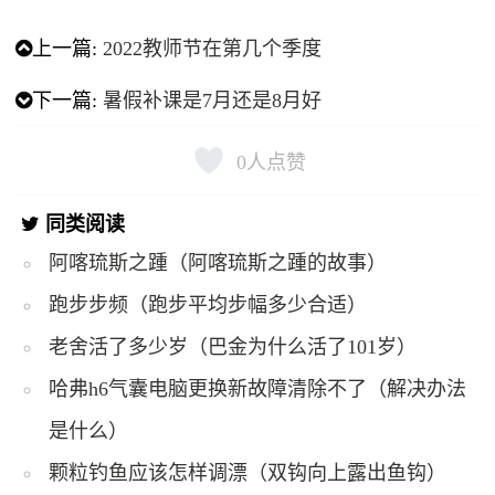
上一篇:
2022教师节在第几个季度
下一篇:
暑假补课是7月还是8月好
0
人点赞
同类阅读
阿喀琉斯之踵（阿喀琉斯之踵的故事）
跑步步频（跑步平均步幅多少合适）
老舍活了多少岁（巴金为什么活了101岁）
哈弗h6气囊电脑更换新故障清除不了（解决办法
是什么）
颗粒钓鱼应该怎样调漂（双钩向上露出鱼钩）