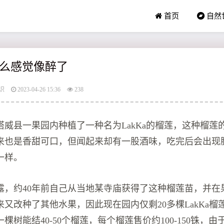
首页
自然
么感觉像醉了
识
2023-04-26 15:36
238
塔威县一果园内种植了一种名为LakKa的榴莲，这种榴莲
来也是香甜可口，但闻起来却有一股酒味，吃完后会出现
一样。
露，约40年前自己从当地某寺庙获得了这种榴莲苗，并在
又改种了其他水果，因此现在园内仅剩20多棵LakKa榴
棵树能结40-50个榴莲，每个榴莲售价约100-150铢，