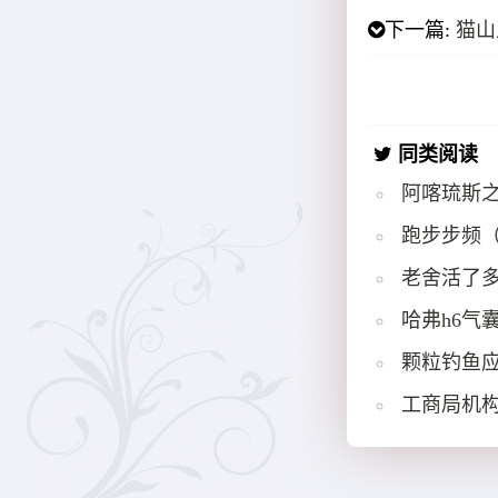
下一篇:
猫山
同类阅读
阿喀琉斯
跑步步频
老舍活了多
哈弗h6气
颗粒钓鱼
工商局机