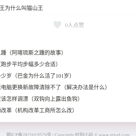
王为什么叫猫山王
0
人点赞
之踵（阿喀琉斯之踵的故事）
（跑步平均步幅多少合适）
少岁（巴金为什么活了101岁）
囊电脑更换新故障清除不了（解决办法是什么）
应该怎样调漂（双钩向上露出鱼钩）
构改革（机构改革工商所怎么改）
鄂ICP备2021019579号
|
Copyright 时刻小站 © www.gtxsd.com