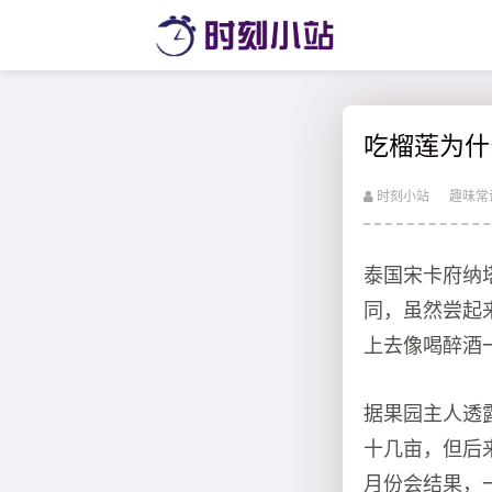
吃榴莲为什
时刻小站
趣味常
泰国宋卡府纳
同，虽然尝起
上去像喝醉酒
据果园主人透
十几亩，但后来
月份会结果，一