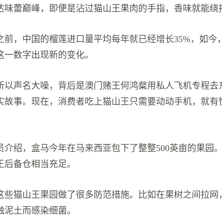
达味蕾巅峰，即便是沾过猫山王果肉的手指，香味就能绕
之前，中国的榴莲进口量平均每年就已经增长35%，如今
这一数字出现新的变化。
所以声名大噪，背后是澳门赌王何鸿粲用私人飞机专程去东
实故事。现在，消费者吃上猫山王只需要动动手机，就有
。
员介绍，盒马今年在马来西亚包下了整整500英亩的果园
王后备仓相当充足。
这些猫山王果园做了很多防范措施。比如在果树之间拉网
触泥土而感染细菌。