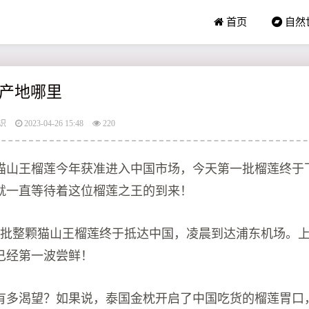
首页
自然
产地哪里
识
2023-04-26 15:48
220
猫山王榴莲今年获准进入中国市场，今天第一批榴莲终于
就一直等待着这位榴莲之王的到来！
第一批整颗猫山王榴莲终于抵达中国，凌晨到达浦东机场。
已经第一波尝鲜！
有多渴望？如果说，泰国金枕开启了中国吃货的榴莲胃口