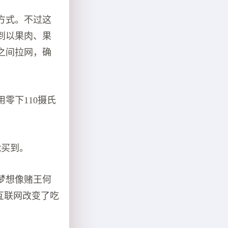
方式。不过这
到以果肉、果
之间拉网，确
零下110摄氏
能买到。
梦想像赌王何
互联网改变了吃