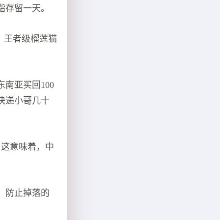
指存留一天。
，王者级榴莲猫
南亚买回100
快递小哥几十
。这意味着，中
，防止掉落的