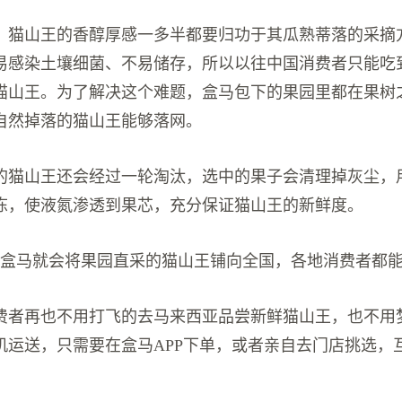
，猫山王的香醇厚感一多半都要归功于其瓜熟蒂落的采摘
易感染土壤细菌、不易储存，所以以往中国消费者只能吃
猫山王。为了解决这个难题，盒马包下的果园里都在果树
自然掉落的猫山王能够落网。
的猫山王还会经过一轮淘汰，选中的果子会清理掉灰尘，用
冻，使液氮渗透到果芯，充分保证猫山王的新鲜度。
，盒马就会将果园直采的猫山王铺向全国，各地消费者都
费者再也不用打飞的去马来西亚品尝新鲜猫山王，也不用
机运送，只需要在盒马APP下单，或者亲自去门店挑选，