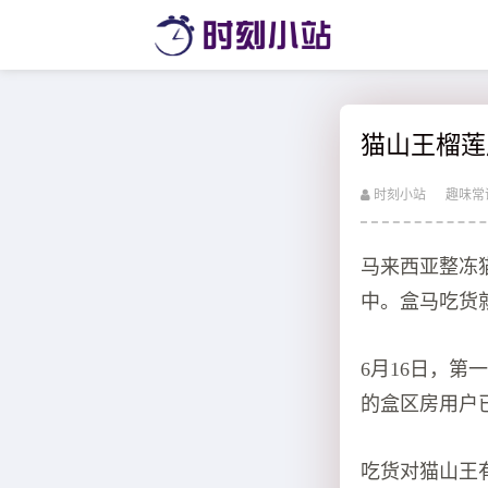
猫山王榴莲
时刻小站
趣味常
马来西亚整冻
中。盒马吃货
6月16日，
的盒区房用户
吃货对猫山王