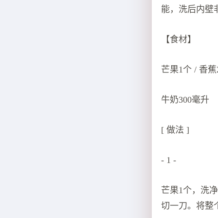
能，洗后内壁
【食材】
芒果1个 / 香蕉
牛奶300毫升
[ 做法 ]
- 1 -
芒果1个，洗
切一刀。将整