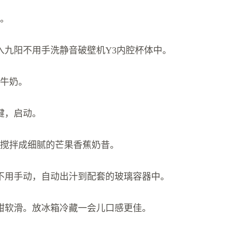
块。
入九阳不用手洗静音破壁机Y3内腔杯体中。
纯牛奶。
键，启动。
能搅拌成细腻的芒果香蕉奶昔。
不用手动，自动出汁到配套的玻璃容器中。
甜软滑。放冰箱冷藏一会儿口感更佳。