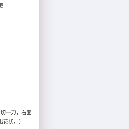
吧
面切一刀，右面
出花状。）