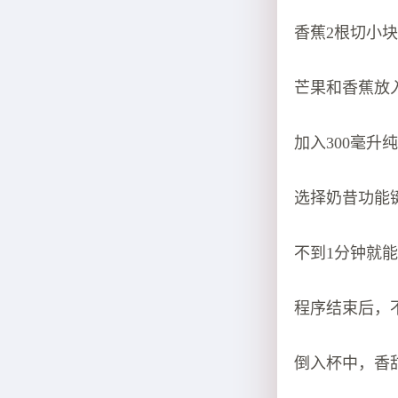
香蕉2根切小
芒果和香蕉放
加入300毫升
选择奶昔功能
不到1分钟就
程序结束后，
倒入杯中，香