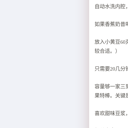
自动水洗内腔
如果香蕉奶昔
放入小黄豆60
较合适。）
只需要20几
容量够一家三
果特棒。关键
喜欢甜味豆浆