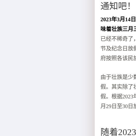
通知吧！
2023年3月
味着壮族三月
已经不稀奇了
节及纪念日放
府按照各该民
由于壮族是少
假。其实除了
假。根据202
月29日至30
随着20