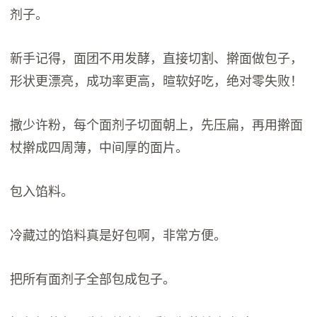
剂子。
新手记得，面团不用发酵，直接切割、擀面做包子，
形状更漂亮，成功率更高，暄软好吃，绝对零失败！
撒少许粉，每个面剂子切面朝上，先压扁，再用擀面
杖擀成四周薄，中间厚的面片。
包入馅料。
冷藏过的馅料真是好包啊，非常方便。
把所有面剂子全部包成包子。