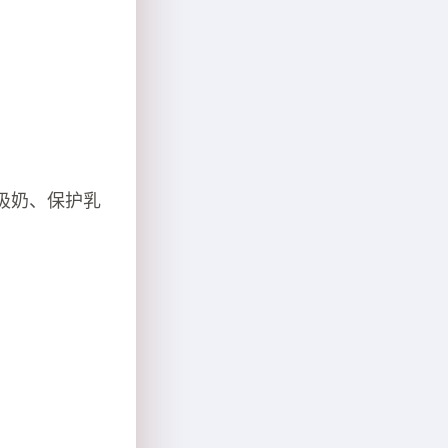
吸奶、保护乳