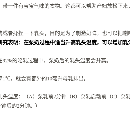
，带一件有宝宝气味的衣物。这都可以帮助产妇放松下来
拽或者揉捏一下乳头，目的是为了刺激奶阵。也可以把喇
研究表明：在泵奶过程中适当升高乳头温度，可以增加乳
在92%的泌乳过程中，泵奶后的乳头温度会升高。
高1℃，就会有额外的10毫升母乳排出。
乳头温度：（A）泵乳前2分钟（B）泵乳启动前（C）泵
分钟后的2分钟。）