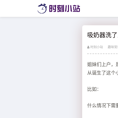
吸奶器洗了
时刻小站
趣味常
姐妹们上户，
从诞生了这个
比如：
什么情况下需