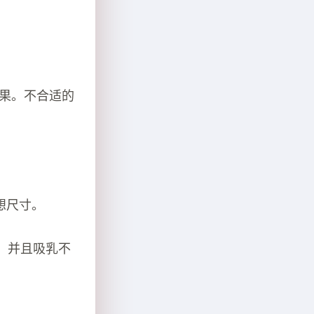
效果。不合适的
想尺寸。
，并且吸乳不