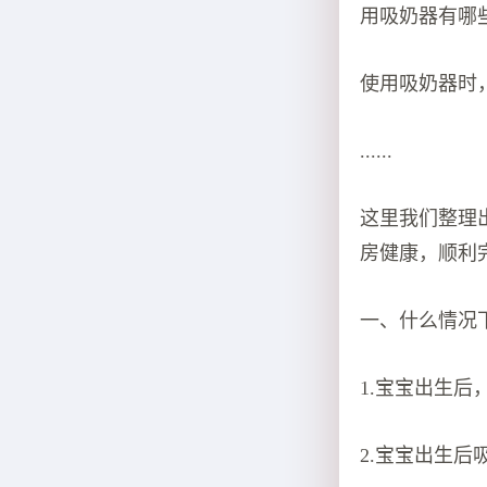
用吸奶器有哪
使用吸奶器时
......
这里我们整理
房健康，顺利
一、什么情况
1.宝宝出生
2.宝宝出生