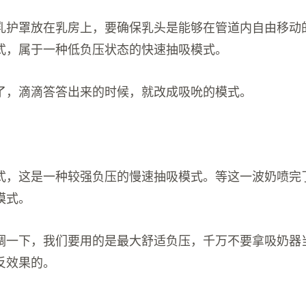
乳护罩放在乳房上，要确保乳头是能够在管道内自由移动
式，属于一种低负压状态的快速抽吸模式。
了，滴滴答答出来的时候，就改成吸吮的模式。
式，这是一种较强负压的慢速抽吸模式。等这一波奶喷完
模式。
调一下，我们要用的是最大舒适负压，千万不要拿吸奶器
反效果的。