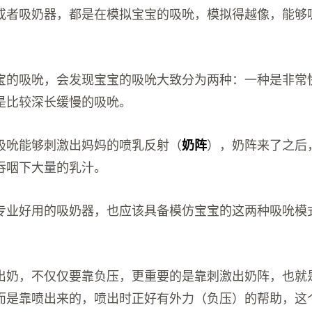
或者吸奶器，都是在模拟宝宝的吸吮，模拟得越像，能够
宝的吸吮，会发现宝宝的吸吮大致分为两种：一种是非常
是比较深长缓慢的吸吮。
吸吮能够刺激出妈妈的喷乳反射（
奶阵
），奶阵来了之后
吞咽下大量的乳汁。
专业好用的吸奶器，也应该具备模仿宝宝的这两种吸吮模
。
出奶，不仅仅要靠负压，更重要的是靠刺激出奶阵，也就
而是靠喷出来的，喷出时正好有外力（负压）的帮助，这