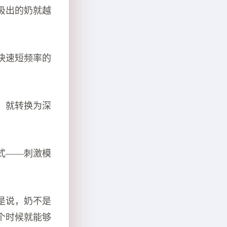
吸出的奶就越
快速短频率的
，就转换为深
式——刺激模
是说，奶不是
个时候就能够