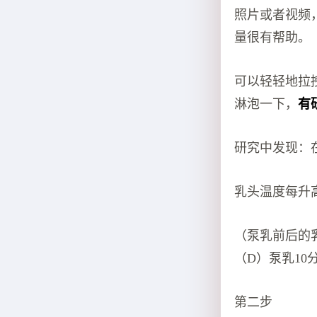
照片或者视频
量很有帮助。
可以轻轻地拉
淋泡一下，
有
研究中发现：
乳头温度每升
（泵乳前后的
（D）泵乳10
第二步