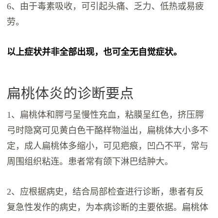
6、由于毒素吸收，可引起头痛、乏力、低热或易疲
劳。
以上症状并非全部出现，也可全无自觉症状。
扁桃体炎的诊断要点
1、扁桃体和腭弓呈慢性充血，粘膜呈红色，挤压腭
弓时隐窝可见黄白色干酪样物溢出，扁桃体大小多不
定，成人扁桃体多缩小，可见疤痕，凹凸不平，常与
周围组织粘连。患者常有颌下淋巴结肿大。
2、应根据病史，结合局部检查进行诊断，患者有反
复急性发作的病史，为本病诊断的主要依据。扁桃体