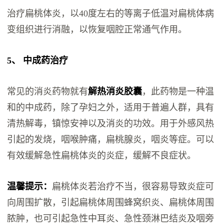
治疗扁桃体炎，以40度左右的等离子低温对扁桃体病
变组织进行消融，以恢复咽腔正常通气作用。
5、 中成药治疗
常见的消炎药物就有
解热消炎胶囊
，此药物是一种温
和的中成药，除了孕妇之外，适用于普遍人群，具有
清热解毒，镇惊安神以及消炎的功效。用于外感风热
引起的发烧，咽喉肿痛，扁桃腺炎，咽炎等症。可以
有效缓解急性扁桃体炎的炎症，缓解不良症状。
温馨提示：
扁桃体炎若治疗不当，很容易导致炎症可
向周围扩散，引起扁桃体周围蜂窝织炎、扁桃体周围
脓肿，也可引起急性中耳炎、急性颈淋巴结炎及咽旁