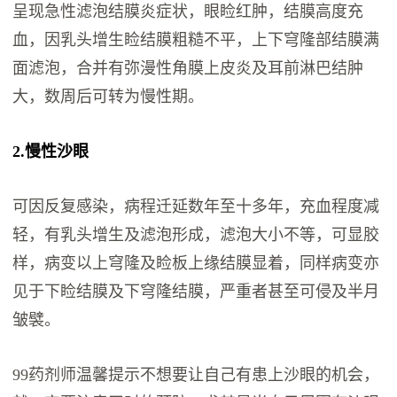
呈现急性滤泡结膜炎症状，眼睑红肿，结膜高度充
血，因乳头增生睑结膜粗糙不平，上下穹隆部结膜满
面滤泡，合并有弥漫性角膜上皮炎及耳前淋巴结肿
大，数周后可转为慢性期。
2.慢性沙眼
可因反复感染，病程迁延数年至十多年，充血程度减
轻，有乳头增生及滤泡形成，滤泡大小不等，可显胶
样，病变以上穹隆及睑板上缘结膜显着，同样病变亦
见于下睑结膜及下穹隆结膜，严重者甚至可侵及半月
皱襞。
99药剂师温馨提示不想要让自己有患上沙眼的机会，