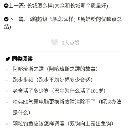
上一篇:
长城怎么样(大众和长城哪个质量好)
下一篇:
飞鹤超级飞帆怎么样(飞鹤奶粉的优缺点总
结)
0
人点赞
同类阅读
阿喀琉斯之踵（阿喀琉斯之踵的故事）
跑步步频（跑步平均步幅多少合适）
老舍活了多少岁（巴金为什么活了101岁）
哈弗h6气囊电脑更换新故障清除不了（解决办法
是什么）
颗粒钓鱼应该怎样调漂（双钩向上露出鱼钩）