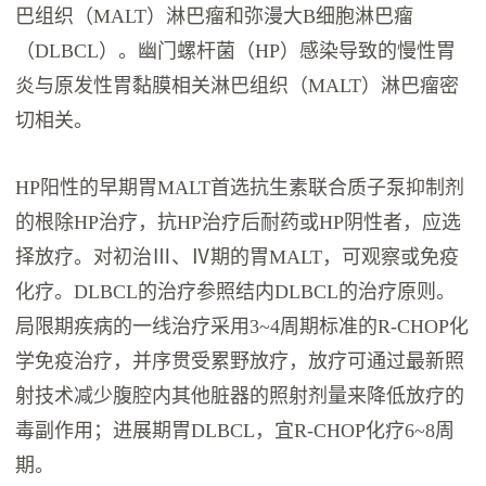
巴组织（MALT）淋巴瘤和弥漫大B细胞淋巴瘤
（DLBCL）。幽门螺杆菌（HP）感染导致的慢性胃
炎与原发性胃黏膜相关淋巴组织（MALT）淋巴瘤密
切相关。
HP阳性的早期胃MALT首选抗生素联合质子泵抑制剂
的根除HP治疗，抗HP治疗后耐药或HP阴性者，应选
择放疗。对初治Ⅲ、Ⅳ期的胃MALT，可观察或免疫
化疗。DLBCL的治疗参照结内DLBCL的治疗原则。
局限期疾病的一线治疗采用3~4周期标准的R-CHOP化
学免疫治疗，并序贯受累野放疗，放疗可通过最新照
射技术减少腹腔内其他脏器的照射剂量来降低放疗的
毒副作用；进展期胃DLBCL，宜R-CHOP化疗6~8周
期。