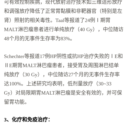
可有效控制疾病，现代放射治疗技术如三维适形放疗
和调强放疗降低了正常胃黏膜和非靶器官（特别是左
肾）照射的相关毒性。Taal等报道了24例Ⅰ期胃
MALT淋巴瘤患者进行单纯放疗（40 Gy），中位随访
48个月的无事件生存率为83%。
Schechter等报道17例HP阴性或抗HP治疗失败的ⅠE和
ⅡE期胃MALT淋巴瘤患者，接受胃及周围淋巴结单
纯放疗（30 Gy），中位随访27个月的无事件生存率
达100%。上述研究均表明，低剂量放疗（30~33
Gy）对局限期胃MALT淋巴瘤是安全有效的，并可保
留胃功能。
3、化疗和免疫治疗
：