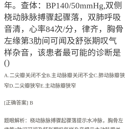
年。查体：BP140/50mmHg,双侧
桡动脉脉搏骤起骤落，双肺呼吸
音清，心率84次/分，律齐，胸骨
左缘第3肋间可闻及舒张期叹气
样杂音，该患者最可能的诊断是
()
A.二尖瓣关闭不全B.主动脉瓣关闭不全C.肺动脉瓣狭
窄D.二尖瓣狭窄E.主动脉瓣狭窄
[正确答案] B
题眼解析：桡动脉脉搏骤起骤落提示水冲脉，胸骨左