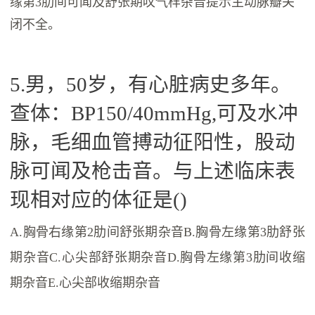
缘第3肋间可闻及舒张期叹气样杂音提示主动脉瓣关
闭不全。
5.男，50岁，有心脏病史多年。
查体：BP150/40mmHg,可及水冲
脉，毛细血管搏动征阳性，股动
脉可闻及枪击音。与上述临床表
现相对应的体征是()
A.胸骨右缘第2肋间舒张期杂音B.胸骨左缘第3肋舒张
期杂音C.心尖部舒张期杂音D.胸骨左缘第3肋间收缩
期杂音E.心尖部收缩期杂音