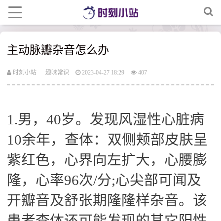
主动脉瓣杂音怎么办
时刻小站
趣味常识
2023-04-27 18:29
407
1.男，40岁。发现风湿性心脏病
10余年，查体：双侧颊部皮肤呈
紫红色，心界向左扩大，心腰膨
隆，心率96次/分;心尖部可闻及
开瓣音及舒张期隆隆样杂音。该
患者查体还可能发现的其它阳性