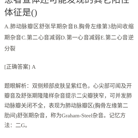
体征是()
A.肺动脉瓣区舒张早期杂音B.胸骨左缘第3肋间收缩
期杂音C.第二心音减弱D.第一心音减弱E.第二心音逆
分裂
[正确答案] A
题眼解析：双侧颊部皮肤呈紫红色，心尖部可闻及开
瓣音及舒张期隆隆样杂音提示二尖瓣狭窄，可并发肺
动脉瓣关闭不全，表现为肺动脉瓣区(胸骨左缘第二
肋间)舒张期杂音，称为Graham-Steel杂音。记忆方
法：二G。