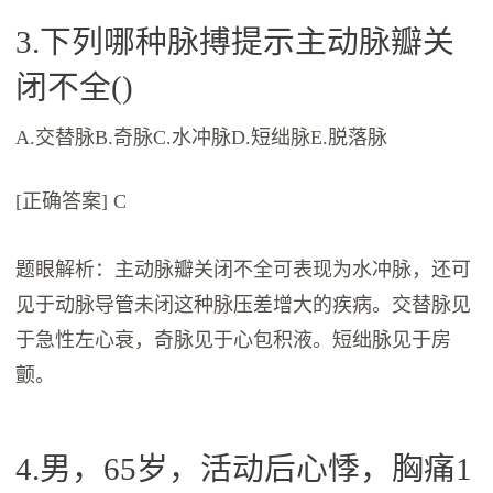
3.下列哪种脉搏提示主动脉瓣关
闭不全()
A.交替脉B.奇脉C.水冲脉D.短绌脉E.脱落脉
[正确答案] C
题眼解析：主动脉瓣关闭不全可表现为水冲脉，还可
见于动脉导管未闭这种脉压差增大的疾病。交替脉见
于急性左心衰，奇脉见于心包积液。短绌脉见于房
颤。
4.男，65岁，活动后心悸，胸痛1