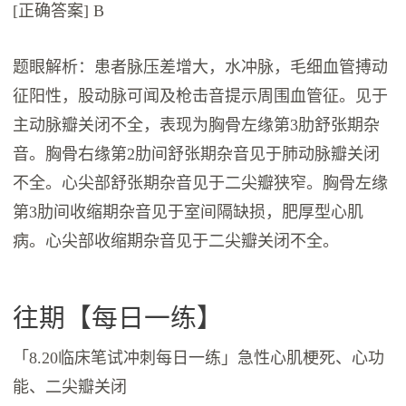
[正确答案] B
题眼解析：患者脉压差增大，水冲脉，毛细血管搏动
征阳性，股动脉可闻及枪击音提示周围血管征。见于
主动脉瓣关闭不全，表现为胸骨左缘第3肋舒张期杂
音。胸骨右缘第2肋间舒张期杂音见于肺动脉瓣关闭
不全。心尖部舒张期杂音见于二尖瓣狭窄。胸骨左缘
第3肋间收缩期杂音见于室间隔缺损，肥厚型心肌
病。心尖部收缩期杂音见于二尖瓣关闭不全。
往期【每日一练】
「8.20临床笔试冲刺每日一练」急性心肌梗死、心功
能、二尖瓣关闭