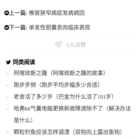
上一篇:
​椎管狭窄病症发病病因
下一篇:
​单发性胆囊息肉临床表现
0
人点赞
同类阅读
阿喀琉斯之踵（阿喀琉斯之踵的故事）
跑步步频（跑步平均步幅多少合适）
老舍活了多少岁（巴金为什么活了101岁）
哈弗h6气囊电脑更换新故障清除不了（解决办法
是什么）
颗粒钓鱼应该怎样调漂（双钩向上露出鱼钩）