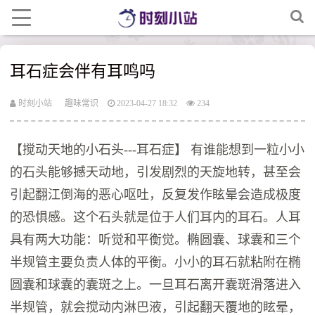
耳石症会伴有耳鸣吗
时刻小站
趣味常识
2023-04-27 18:32
234
【搅动天地的小石头---耳石症】 有谁能想到一粒小小
的石头能够撼天动地，引发剧烈的天旋地转，甚至会
引起翻江倒海的恶心呕吐，反复发作眩晕会造成极度
的恐惧感。这个石头就是位于人们耳内的耳石。人耳
具有两大功能：听觉和平衡觉。椭圆囊、球囊和三个
半规管主要负责人体的平衡。小小的耳石就粘附在椭
圆囊和球囊的囊斑之上。一旦耳石离开囊斑滑落进入
半规管，就会搅动内淋巴液，引起翻天覆地的眩晕，