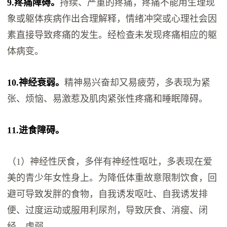
9.疼痛障碍。
持续、严重的疼痛，疼痛不能用生理现
象或躯体疾病作出合理解释，情绪冲突或心理社会因
素直接导致疼痛的发生。经检查未发现疼痛相应的躯
体病变。
10.神经衰弱。
精神易兴奋却又易疲劳，多表现为紧
张、烦恼、易激惹及肌肉紧张性疼痛和睡眠障碍。
11.进食障碍。
（1）神经性厌食，多伴有神经性呕吐，多表现在爱
美的青少年女性身上。为降低体重故意限制饮食，回
避可导致发胖的食物，自我诱发呕吐、自我诱发排
便、过度运动或服用利尿剂，导致厌食、消瘦、闭
经、虚弱。