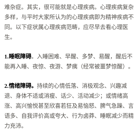
难杂症。其实，很可能就是心理疾病。心理疾病复杂
多样，与平时大家所认为的心理疾病即为精神疾病不
同。以下症状属心理疾病范畴，应尽早去看心理医
生。
1.睡眠障碍
。入睡困难、早醒、多梦、易醒，醒后不
能再入睡、夜惊、夜游、梦痍（经常被噩梦惊醒）。
2.情绪障碍。
持续的心情低落、消极观念、兴趣减
退、身体不适或消瘦、话少、活动减少；或情绪高
涨、高兴愉悦甚至欣喜若狂及易恼怒、脾气急躁、言
语多、自我评价高或夸大、行为卤莽、睡眠减少而精
力充沛。