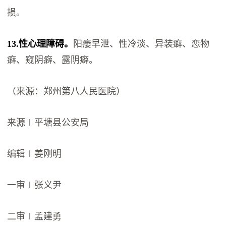
损。
13.性心理障碍。
阳痿早泄、性冷淡、异装癖、恋物
癖、窥阴癖、露阴癖。
（来源：郑州第八人民医院）
来源∣平塘县公安局
编辑∣姜刚明
一审∣张义尹
二审∣孟建勇