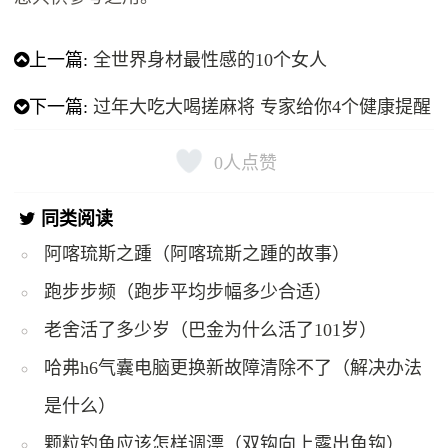
上一篇:
全世界身材最性感的10个女人
下一篇:
过年大吃大喝搓麻将 专家给你4个健康提醒
0
人点赞
同类阅读
阿喀琉斯之踵（阿喀琉斯之踵的故事）
跑步步频（跑步平均步幅多少合适）
老舍活了多少岁（巴金为什么活了101岁）
哈弗h6气囊电脑更换新故障清除不了（解决办法
是什么）
颗粒钓鱼应该怎样调漂（双钩向上露出鱼钩）