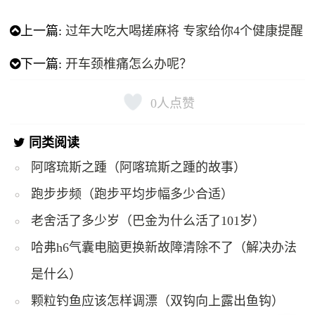
上一篇:
过年大吃大喝搓麻将 专家给你4个健康提醒
下一篇:
开车颈椎痛怎么办呢？
0
人点赞
同类阅读
阿喀琉斯之踵（阿喀琉斯之踵的故事）
跑步步频（跑步平均步幅多少合适）
老舍活了多少岁（巴金为什么活了101岁）
哈弗h6气囊电脑更换新故障清除不了（解决办法
是什么）
颗粒钓鱼应该怎样调漂（双钩向上露出鱼钩）