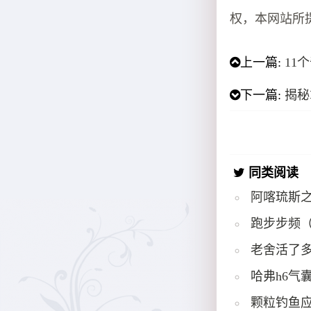
权，本网站所
上一篇:
11
下一篇:
揭秘
同类阅读
阿喀琉斯
跑步步频
老舍活了多
哈弗h6气
颗粒钓鱼