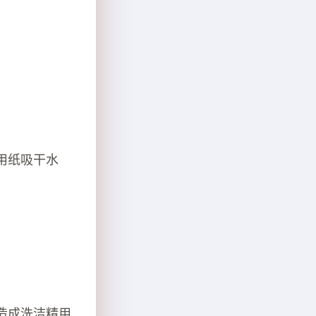
用纸吸干水
造成洗洁精用