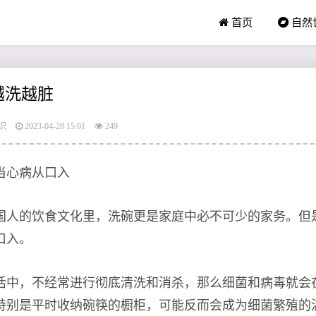
首页
自然
越洗越脏
识
2023-04-28 15:01
249
当心病从口入
国人的饮食文化里，洗碗更是家庭中必不可少的家务。但
口入。
活中，不经常进行彻底清洗和消杀，那么细菌和病毒就会
特别是平时收纳碗筷的橱柜，可能反而会成为细菌繁殖的