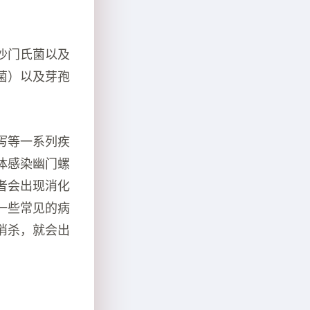
沙门氏菌以及
菌）以及芽孢
泻等一系列疾
体感染幽门螺
者会出现消化
一些常见的病
消杀，就会出