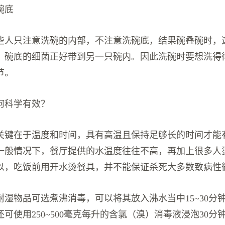
碗底
些人只注意洗碗的内部，不注意洗碗底，结果碗叠碗时，
，碗底的细菌正好带到另一只碗内。因此洗碗时要想洗得
节。
何科学有效？
关键在于温度和时间，具有高温且保持足够长的时间才能
一般情况下，餐厅提供的水温度往往不高，再加上很多人
以，吃饭前用开水烫餐具，并不能保证杀死大多数致病性
耐湿物品可选煮沸消毒，可以将其放入沸水当中15~30分
还可使用250~500毫克每升的含氯（溴）消毒液浸泡30