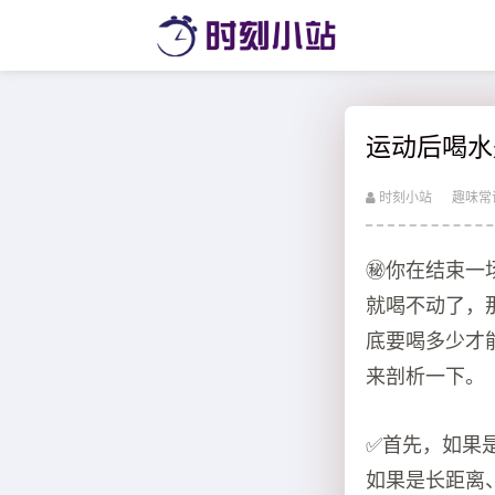
运动后喝水
时刻小站
趣味常
㊙️你在结束
就喝不动了，
底要喝多少才
来剖析一下。
✅首先，如果
如果是长距离