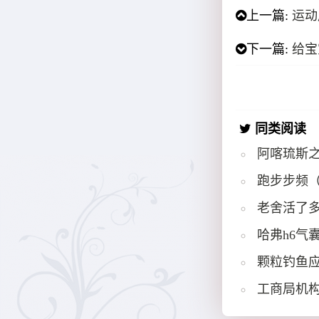
上一篇:
运动
下一篇:
给宝
同类阅读
阿喀琉斯
跑步步频
老舍活了多
哈弗h6气
颗粒钓鱼
工商局机