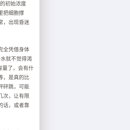
我的初始浓度
里把细胞撑
常，出现昏迷
完全凭借身体
升水就不觉得渴
容量了，会有什
等，是真的比
砰砰跳，可能
几次，让有限
的话，或者靠