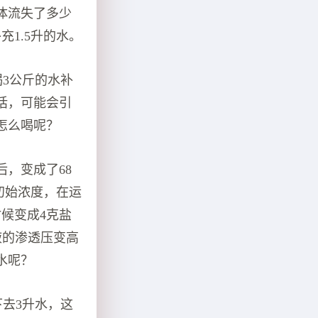
体流失了多少
1.5升的水。
喝3公斤的水补
话，可能会引
怎么喝呢？
，变成了68
初始浓度，在运
候变成4克盐
液的渗透压变高
水呢？
下去3升水，这