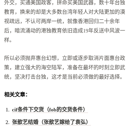
外交，买通美国政客，拼命买美国武器，数十年台独
教育，换来的却是大多数台湾年轻人对大陆更加的漠
视疏远，不认可两岸一统，就像香港回归二十余年
后，暗流涌动的港独教育依旧造成19年反送中风波一
样。
所以必须抛弃惠台幻想，立即或逐步取消片面惠台政
策，建立强大的海空陆军，准备在最坏的时刻立即武
统，坚决打击台独，这才是当前必须做的最好选择。
相关文章：
cif条件下交货（fob的交货条件）
张歆艺结婚（张歆艺嫁给了袁弘）