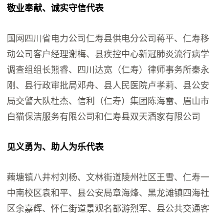
敬业奉献、诚实守信代表
国网四川省电力公司仁寿县供电分公司蒋平、仁寿移
动公司客户经理谢梅、县疾控中心新冠肺炎流行病学
调查组组长熊睿、四川达宽（仁寿）律师事务所秦永
刚、县行政审批局邓舟、县人民医院卢孝莉、县公安
局交警大队杜杰、信利（仁寿）集团陈海雷、眉山市
白猫保洁服务有限公司和仁寿县双天酒家有限公司
见义勇为、助人为乐代表
藕塘镇八井村刘杨、文林街道陵州社区王雪、仁寿一
中南校区袁和平、县公安局章海烽、黑龙滩镇四海社
区余嘉辉、怀仁街道景观名都游烈军、县公共交通客