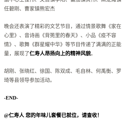
任碧刚、曹家镇熊宏杰
晚会还表演了精彩的文艺节目，通过情景歌舞《家在
心里》、音诗画《背篼里的春天》、小品《疫不容
情》、歌舞《群星耀中华》等节目传递了满满的正能
量，展现了
仁寿人昂扬向上的精神风貌
。
胡刚、张晓红、徐国、陈双成、毛自林、何禹衡、罗
琦等县领导参加活动。
-END-
@仁寿人 您的年味儿套餐已就位，请查收！