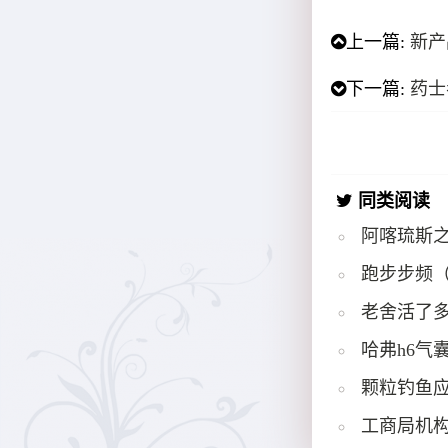
上一篇:
新产
下一篇:
药士
同类阅读
阿喀琉斯
跑步步频
老舍活了多
哈弗h6气
颗粒钓鱼
工商局机