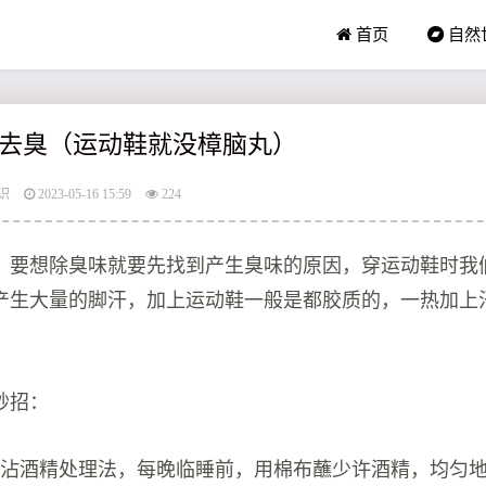
首页
自然
去臭（运动鞋就没樟脑丸）
识
2023-05-16 15:59
224
，要想除臭味就要先找到产生臭味的原因，穿运动鞋时我
产生大量的脚汗，加上运动鞋一般是都胶质的，一热加上
妙招：
花沾酒精处理法，每晚临睡前，用棉布蘸少许酒精，均匀