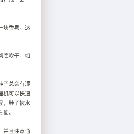
一块香皂，达
彻底吹干，如
鞋子总会有湿
理机可以快速
候，鞋子被水
方便。
，并且注意通