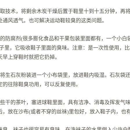
萃取技术，将剩余木炭干燥后置于鞋里十到十五分钟，再
处通风透气。也可解决运动鞋较臭的这类问题。
面的防腐剂(很多膨化食品和干果包装里面都有，一个小白
鞋子里，它吸收鞋子里面的臭味。注意：是一次性使用，
天早上穿鞋时就把它扔掉。
前将生石灰粉装进一个小布袋里，放进鞋内吸湿。石灰袋
定的往除鞋臭功用，可以反复使用。
一些干的茶叶，塞进球鞋里面，具有洁净、消毒及挥发气
后，放在沙布(或者不穿的丝袜)里包好，放入鞋子内，也
去袜臭，袜子也很容易有臭味，在洗袜子的水里倒入少许白