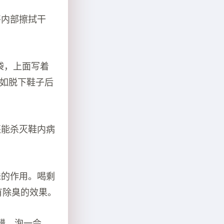
将内部擦拭干
袋，上面写着
比如脱下鞋子后
还能杀灭鞋内病
味的作用。喝剩
有除臭的效果。
醋，泡一会