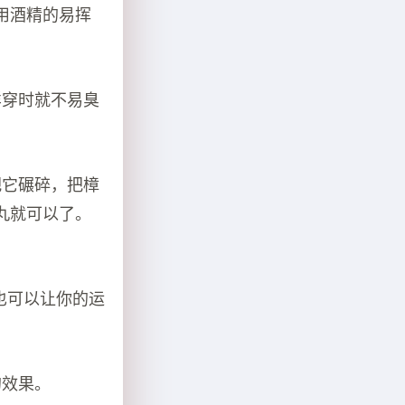
用酒精的易挥
样穿时就不易臭
把它碾碎，把樟
丸就可以了。
也可以让你的运
的效果。