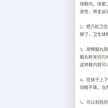
球鞋内，待第
发性，带走运
2、把几粒卫
脚了，卫生球
3、用樟脑丸
脑丸粉末均匀
这样鞋内就可
4、在袜子上
动鞋不臭，当
5、可以到西