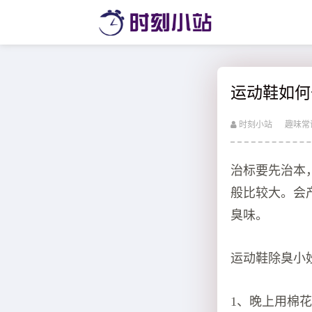
运动鞋如何
时刻小站
趣味常
治标要先治本
般比较大。会
臭味。
运动鞋除臭小
1、晚上用棉