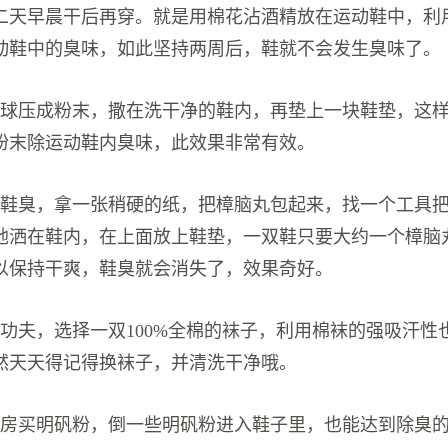
二天早晨干后再穿。就是用棉花沾酒精放在运动鞋中，利
动鞋中的臭味，如此坚持两周后，鞋就不会发生臭味了。
生球压成粉末，撒在洗干净的鞋内，再垫上一块鞋垫，这
粉末除运动鞋内臭味，此效果非常有效。
除鞋臭，拿一张稍硬的纸，把樟脑丸包起来，找一个工具
地洒在鞋内，在上面放上鞋垫，一双鞋只要大约一个樟脑
以保持干爽，鞋臭就会消失了，效果奇好。
下功夫，选择一双100%全棉的袜子，利用棉袜的强吸汗性
然天天得记得换袜子，并清洗干净哦。
药房买明矾粉，倒一些明矾粉进入鞋子里，也能达到除臭