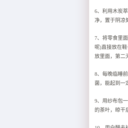
6、利用木炭
净，置于阴凉
7、将零食里
呢)直接放在
放里面，第二
8、每晚临睡
菌，能起到一
9、用纱布包
的茶叶，晾干
10、用白醋