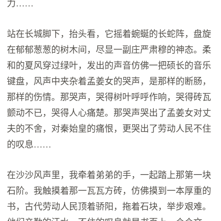
力……
站在长城脚下，抬头看，它摇着蜿蜒的长蛇阵，盘旋
在郁郁葱葱的树木间，尽显一副庄严肃穆的神态。柔
和的夏风穿过绿叶，发出的声音仿佛一把硕长的音乐
键盘，风声中夹杂着孟姜女的哭声，是那样的断肠，
那样的伤情。那哭声，哭得树叶呼呼作响，哭得砖瓦
颤动不已，哭得人心痛楚。那哭声哭出了孟姜女对丈
夫的不舍，对秦始皇的痛恨，更哭出了劳动人民不住
的叹息……
在沙沙风声里，我牵着弟弟的手，一起踏上那第一块
石阶。我触摸着那一瓦瓦方砖，仿佛摸到一本厚重的
书，古代劳动人民顶着骄阳，拖着石块，举步艰难。