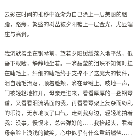
云彩在时间的推移中逐渐为自己涂上一层美丽的胭
脂，路旁，繁盛的树丛被夕阳镀上一层金光，尤显端
庄与高贵。
我沉默着坐在钢琴前，望着夕阳缓缓落入地平线，低
垂下眼睑，静静地坐着。一滴晶莹的泪珠不知何时挂
在睫毛上，纤细的睫毛终于支撑不了这庞大的物件，
泪自睫毛滑落，顺着脸颊，滴在琴键上。吱地一声，
门被轻轻地推开，母亲走进来，看看厚厚的一叠钢琴
谱，又看看泪流满面的我，再看看琴架上复杂而纷乱
的乐符，无奈地叹了口气，走到我身边，轻轻地拍着
我：没事，慢慢来，总会弹好的……我抬起头，看着
母亲脸上浅浅的微笑，心中似乎有什么重新燃烧……