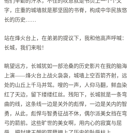
他们辛勤的汗水，不住的叹息就是书页上一个个文
字，庄重的城墙就是那坚固的书脊，构成中华民族悠
长的历史……
站在烽火台上，在弟弟的提议下，我和他高声呼喊：
长城，我们来啦！
眺望远方，长城犹如一部沧桑的历史影片在我的脑海
上演——烽火台上战火袅袅，城墙上空百箭齐射，远
处的山丘上千马并驾。嗖的一声，人仰马翻，鲜血染
红了天边，留下缕缕红丝。残阳下，长城就是一条弯
曲的线，这条线一边是关外的彪悍，一边是关内的智
勇，从此，彪悍与智勇征战不休，偶尔派美女挡在弯
弓的箭前。这些旷世的美女啊，用内心的寂寞与屈
辱，把封建王朝的罪孽押上了历史的耻辱柱上……