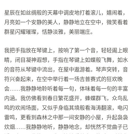
星辰在如丝绸般的天幕中调皮地打着滚儿，嬉闹着，
月亮如一个安静的美人，静静地立在空中，微笑看着
群星闪耀璀璨，恬静淡雅，美丽端庄。
我把手指放在琴键上，按响了第一个音，轻轻阖上眼
睛，闭目凝神遐想，手指在琴键上如蝶般飞舞，如水
的音符从琴键中流出，在屋中遨游着。琴声突转，音
符兴奋起来，在空中举行着一场吉普赛式的狂欢晚
会……我静静地聆听着每一句，体味着每一句的丰富
内涵。我仿佛看到春日繁花盛开，蜂蝶群飞，众鸟乱
鸣的欢闹场面，又似乎身临其境般看海涛翻滚，电闪
雷鸣，更看到森林之中那一间安静的小屋，升起袅袅
炊烟……我静静地听，静静地念，却恍然不觉曲子已