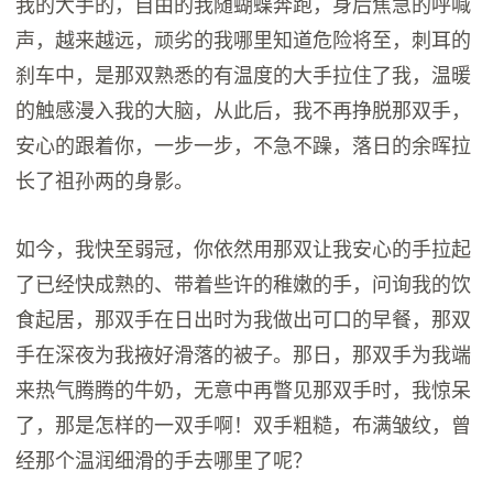
我的大手的，自由的我随蝴蝶奔跑，身后焦急的呼喊
声，越来越远，顽劣的我哪里知道危险将至，刺耳的
刹车中，是那双熟悉的有温度的大手拉住了我，温暖
的触感漫入我的大脑，从此后，我不再挣脱那双手，
安心的跟着你，一步一步，不急不躁，落日的余晖拉
长了祖孙两的身影。
如今，我快至弱冠，你依然用那双让我安心的手拉起
了已经快成熟的、带着些许的稚嫩的手，问询我的饮
食起居，那双手在日出时为我做出可口的早餐，那双
手在深夜为我掖好滑落的被子。那日，那双手为我端
来热气腾腾的牛奶，无意中再瞥见那双手时，我惊呆
了，那是怎样的一双手啊！双手粗糙，布满皱纹，曾
经那个温润细滑的手去哪里了呢？