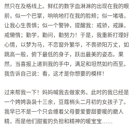
然只在及格线上。鲜红的数字血淋淋的出现在我的眼
前，似一个巴掌，响响地打在我的脸颊；似一堵墙，
让我心生畏惧；似一个警钟，提醒我：戒骄，戒躁，
戒懒惰；勤学，勤问，勤努力！于是，我重新打理好
心情，以梦为马，不恋窗外繁华，不畏骄阳万丈，如
跳高一般，俯下最低的身子，跃出最美的姿态。果
然，当喜报上递到我的手中，满足和坦然如约而至。
我告诉自己说：看，这才是你想要的模样！
过来帮我一下！妈妈喊我去做家务。此时的我已经是
一个娉娉袅袅十三余，豆蔻梢头二月初的女孩子了。
我早已不是一个只会缠着父母要爱要甜要暖的磨人
精，而是他们甜蜜的负担和精神的暖宝宝……