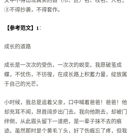
文中不得出现真实的县（市、区）名、校名、人名；
③不得抄袭，不得套作。
【参考范文】1
：
成长的道路
成长是一次次的受伤，一次次的蜕变。我愿破茧成
蝶，不忧伤，不彷徨，在成长路上积蓄力量，绽放属
于自己的光芒。
小时候，我总是追着父亲，口中喊着爸爸！爸爸！他
却充耳不闻，昂首阔步出门去。我向他跑去，却被门
绊倒，从此眉头留下一道疤，是一辈子抹不去的痕
迹。虽然那时是个黄毛丫头，好了伤痕忘了疼，但我