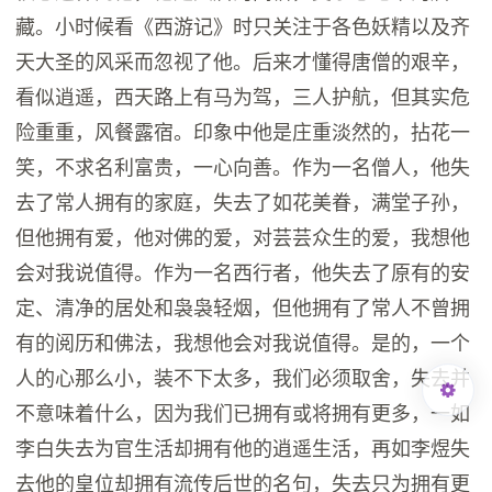
藏。小时候看《西游记》时只关注于各色妖精以及齐
天大圣的风采而忽视了他。后来才懂得唐僧的艰辛，
看似逍遥，西天路上有马为驾，三人护航，但其实危
险重重，风餐露宿。印象中他是庄重淡然的，拈花一
笑，不求名利富贵，一心向善。作为一名僧人，他失
去了常人拥有的家庭，失去了如花美眷，满堂子孙，
但他拥有爱，他对佛的爱，对芸芸众生的爱，我想他
会对我说值得。作为一名西行者，他失去了原有的安
定、清净的居处和袅袅轻烟，但他拥有了常人不曾拥
有的阅历和佛法，我想他会对我说值得。是的，一个
人的心那么小，装不下太多，我们必须取舍，失去并
不意味着什么，因为我们已拥有或将拥有更多，一如
李白失去为官生活却拥有他的逍遥生活，再如李煜失
去他的皇位却拥有流传后世的名句，失去只为拥有更