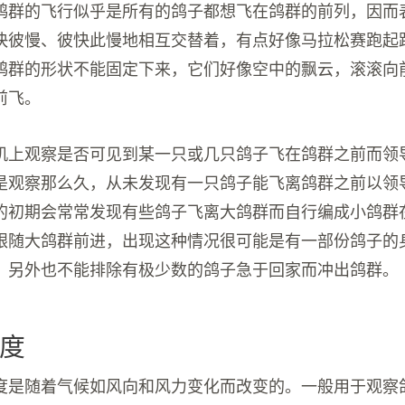
鸽群的飞行似乎是所有的鸽子都想飞在鸽群的前列，因而
快彼慢、彼快此慢地相互交替着，有点好像马拉松赛跑起
鸽群的形状不能固定下来，它们好像空中的飘云，滚滚向
前飞。
机上观察是否可见到某一只或几只鸽子飞在鸽群之前而领
是观察那么久，从未发现有一只鸽子能飞离鸽群之前以领
的初期会常常发现有些鸽子飞离大鸽群而自行编成小鸽群
跟随大鸽群前进，出现这种情况很可能是有一部份鸽子的
，另外也不能排除有极少数的鸽子急于回家而冲出鸽群。
度
度是随着气候如风向和风力变化而改变的。一般用于观察