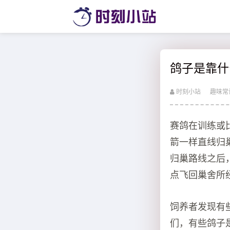
鸽子是靠什
时刻小站
趣味常
赛鸽在训练或
箭一样直线归
归巢路线之后
点飞回巢舍所
饲养者发现有
们，有些鸽子