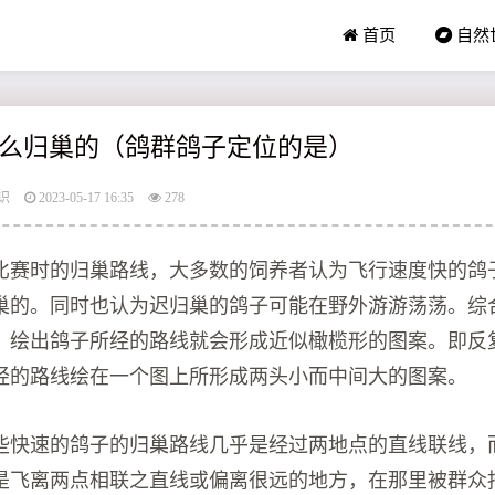
首页
自然
么归巢的（鸽群鸽子定位的是）
识
2023-05-17 16:35
278
比赛时的归巢路线，大多数的饲养者认为飞行速度快的鸽
巢的。同时也认为迟归巢的鸽子可能在野外游游荡荡。综
，绘出鸽子所经的路线就会形成近似橄榄形的图案。即反
经的路线绘在一个图上所形成两头小而中间大的图案。
些快速的鸽子的归巢路线几乎是经过两地点的直线联线，
是飞离两点相联之直线或偏离很远的地方，在那里被群众