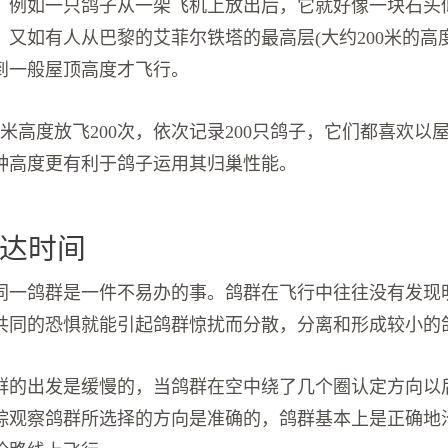
。例如一只鸽子从一架飞机上放出后，它就好像一块石头
，又如有人从巴黎的艾菲尔铁塔的最高层(大约200米的高
到一般屋顶高度才飞行。
0米高度放飞200次，依次记录200只鸽子，它们都喜欢以
种高度更有利于鸽子运用其归巢性能。
达时间
同一鸽群是一件不易办的事。鸽群在飞行中往往没有发现
共同的恐惧就能引起鸽群惊扰而分散，分离和形成较小的
群的出发是缓慢的，当鸽群在空中绕了几个圈认定方向以
踪观察鸽群所选择的方向是准确的，鸽群基本上是正确地