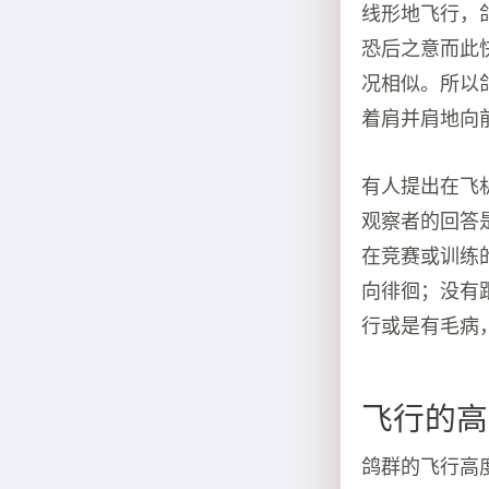
线形地飞行，
恐后之意而此
况相似。所以
着肩并肩地向
有人提出在飞
观察者的回答
在竞赛或训练
向徘徊；没有
行或是有毛病
飞行的高
鸽群的飞行高