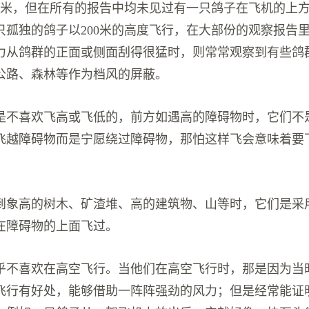
00米，但在所有的报告中均未见过有一只鸽子在飞机的上
只孤独的鸽子以200米的高度飞行，在大部份的观察报告
力从鸽群的正面或侧面刮得很猛时，则常常观察到有些鸽
公路、森林等作为档风的屏蔽。
是不喜欢飞高或飞低的，前方如遇高的障碍物时，它们不
飞越障碍物而是宁愿绕过障碍物，那怕这样飞会意味着要
到象高的树木、矿渣堆、高的建筑物、山等时，它们是采
在障碍物的上面飞过。
乎不喜欢在高空飞行。当他们在高空飞行时，那是因为当
飞行有好处，能够借助一阵阵强劲的风力；但是经常能证