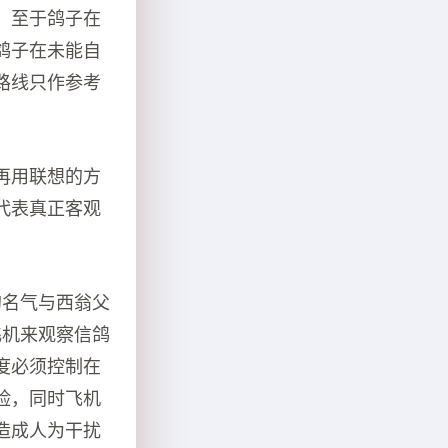
，至于鸽子在
鸽子在未能自
路线只作参考
再用联想的方
代表真正客观
的名气与西翁父
飞机来观察信鸽
度必须控制在
险，同时飞机
造成人为干扰