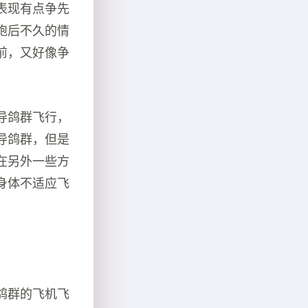
表现有点争先
跑后不久的情
前，又好像争
导鸽群飞行，
导鸽群，但是
在另外一些方
身体不适应飞
鸽群的飞机飞