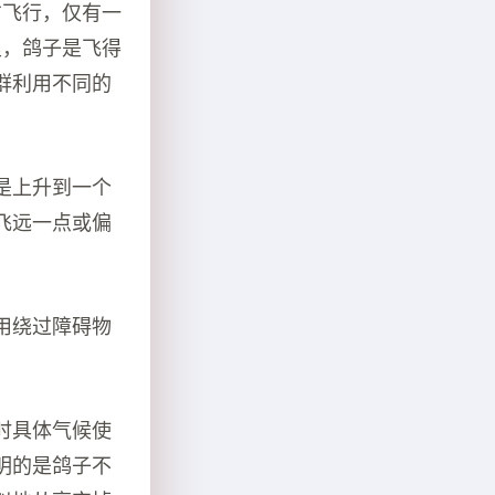
方飞行，仅有一
里，鸽子是飞得
群利用不同的
是上升到一个
飞远一点或偏
用绕过障碍物
时具体气候使
明的是鸽子不