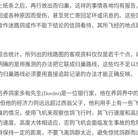
上纸条之后，再行放出而归巢，这祥的事情各地均有报告
回或各种原因而受伤，甚至死亡寄回足环或讯息的。这些
暂作迷路鸽或作不能下结论的信鸽看待，其所飞经的地点
。
综合统计，所列出的线路图的客观资料仅仅是若干个点，
明确的是用推测的办法把它联成归巢路线，这些均不足以
的归巢路线必须要用直接追踪记录的办法才能正确反映。
养鸽家多甸先生(Dordni)是一位银行家，他在养鸽界中
齐名，但他的经济力则远远超过西翁父子，他利用手上有一些
巢的情况，使用飞机来观察信鸽飞行时，其飞行速度和高
的速度、高度大体相适应，否则飞机会面临发生事故的危
群保持一定的距离，不要飞离鸽群太近，避免惊扰鸽群而