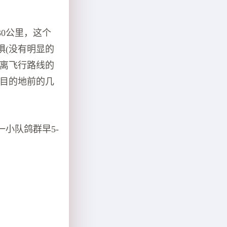
0公里，这个
惧(没有明显的
偏离飞行路线的
达目的地前的几
小队鸽群早5-