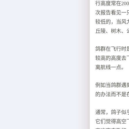
行高度常在2
次报告看见一
较低的，当风
丘陵、树木、
鸽群在飞行时
较高的高度去
离航线一点。
例如当鸽群遇
的办法而不是
通常，鸽子似
它们觉得高空