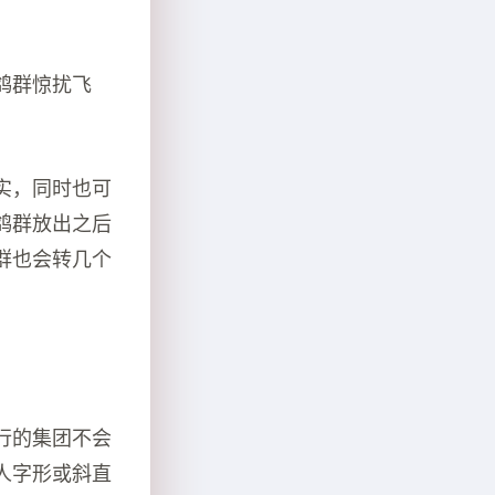
鸽群惊扰飞
实，同时也可
鸽群放出之后
群也会转几个
。
行的集团不会
人字形或斜直