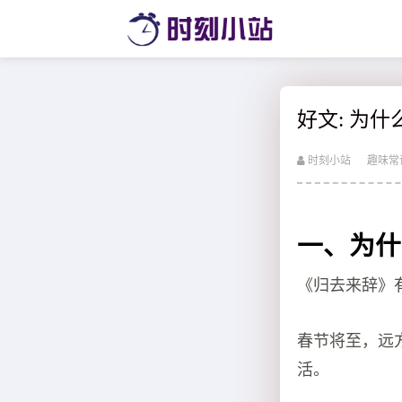
好文: 为
时刻小站
趣味常
一、为什
《归去来辞》
春节将至，远
活。