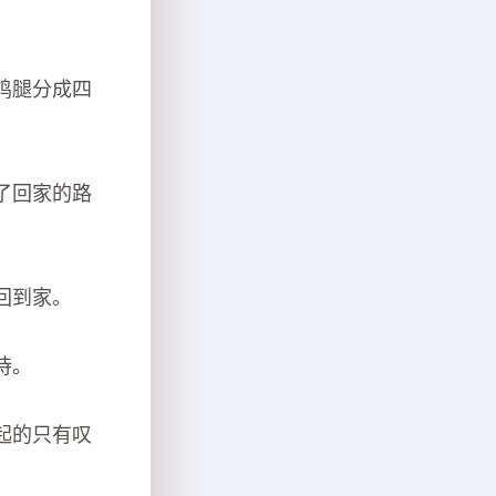
鸡腿分成四
了回家的路
回到家。
待。
起的只有叹