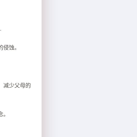
.
的侵蚀。
，减少父母的
念。