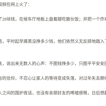
视频在网上火了：
了28块钱，在候车厅地板上盘着腿吃散伙饭；并把一个炸
。
结，平时起早摸黑没挣多少钱，他们依然义无反顾地踏入
法，说出来无数人的心声：不图钱挣多少，只图平平安安
有的信仰，不忍心让家人的等待变成失落，对过年失去期
人之间的围炉夜话，也没有亲朋好友的唏嘘感慨，日后想