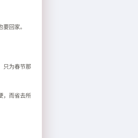
也要回家。
，只为春节那
便，而省去所