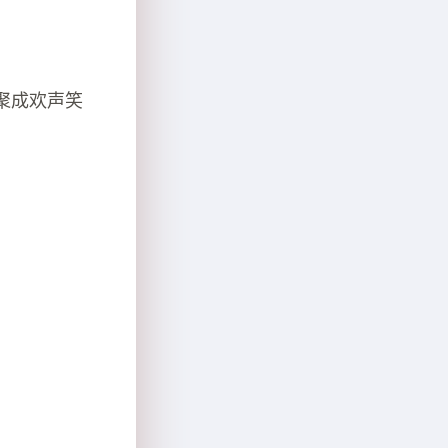
聚成欢声笑