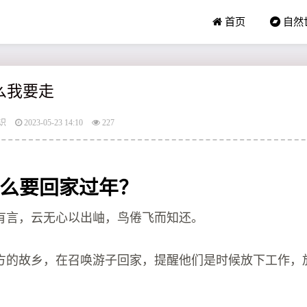
首页
自然
什么我要走
识
2023-05-23 14:10
227
么要回家过年？
有言，云无心以出岫，鸟倦飞而知还。
方的故乡，在召唤游子回家，提醒他们是时候放下工作，