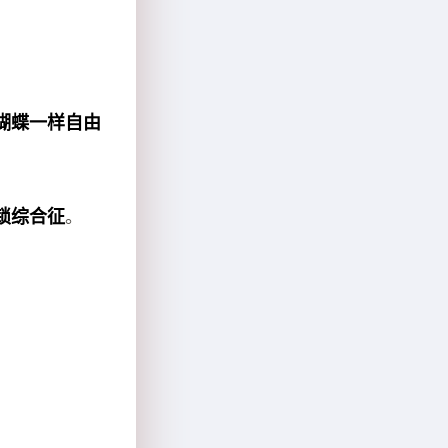
蝴蝶一样自由
锁综合征
。