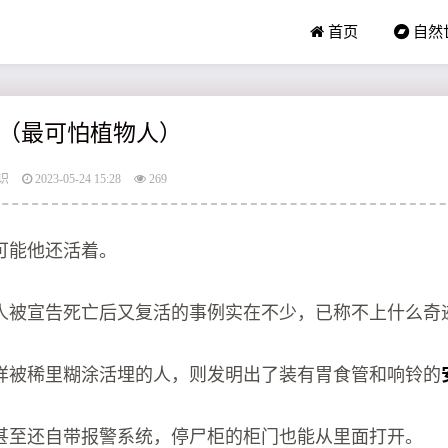
首页
自然
（最可怕植物人）
识
2023-05-24 15:28
269
可能他还活着。
人被宣告死亡后又复活的事例实在不少，已称不上什么奇
样被稀里糊涂活埋的人，则发明出了装有胃食管和响铃的
甚至还自带报警系统，停尸柜的柜门也能从里面打开。