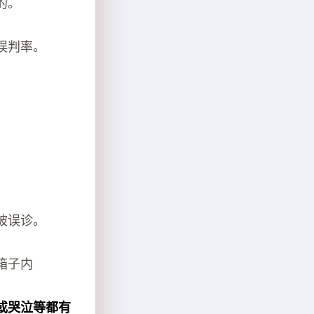
的。
人误判率。
被误诊。
箱子内
或哭泣等都有