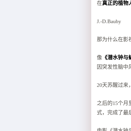
在
真正的植物
J.-D.Bauby
那为什么在影
像
《潜水钟与
因突发性脑中
20天苏醒过来
之后的15个
式，完成了最
电影《潜水钟