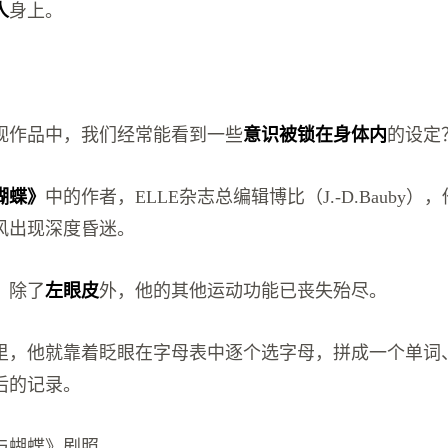
人
身上。
视作品中，我们经常能看到一些
意识被锁在身体内
的设定
蝴蝶》
中的作者，ELLE杂志总编辑博比（J.-D.Bauby），
风出现深度昏迷。
，除了
左眼皮
外，他的其他运动功能已丧失殆尽。
月里，他就靠着眨眼在字母表中逐个选字母，拼成一个单词
后的记录。
与蝴蝶》剧照