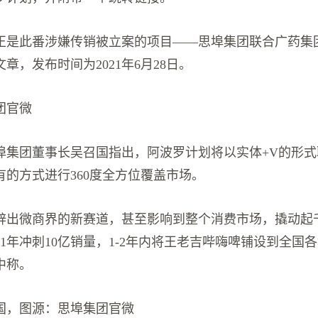
正是此番涉嫌传销被立案的项目——思埠集团联合广药集
章，发布时间为2021年6月28日。
团官微
埠集团董事长吴召国指出，阿波罗计划将以实体+V的形式
有的方式进行360度全方位覆盖市场。
辟出微商界的新赛道，甚至影响到整个消费市场，撬动起
21年冲刺10亿销量，1-2年内将王老吉哔嗨啤铺设到全国
中称。
国，图源：思埠集团官微