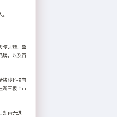
人。
天使之魅、黛
品牌，以及百
拾柒秒科技有
家在新三板上市
后却再无进