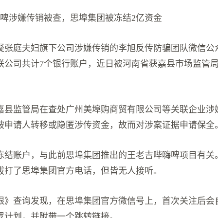
嗨啤涉嫌传销被查，思埠集团被冻结2亿资金
疑张庭夫妇旗下公司涉嫌传销的李旭反传防骗团队微信公
联公司共计7个银行账户，近日被河南省获嘉县市场监管
嘉县监管局在查处广州美埠购商贸有限公司等关联企业涉
被申请人转移或隐匿涉传资金，故而对涉案证据申请保全
冻结账户，与此前思埠集团推出的王老吉哔嗨啤项目有关
拔打了思埠集团官方电话，但皆无人接听。
眼》查询发现，在思埠集团官方微信号上，首次关注后会
罗计划，并附带一个跳转链接。