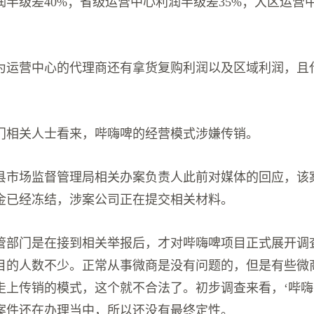
润半级差40%；省级运营中心利润半级差35%；大区运营
为运营中心的代理商还有拿货复购利润以及区域利润，且
门相关人士看来，哔嗨啤的经营模式涉嫌传销。
县市场监督管理局相关办案负责人此前对媒体的回应，该
金已经冻结，涉案公司正在提交相关材料。
管部门是在接到相关举报后，才对哔嗨啤项目正式展开调
目的人数不少。正常从事微商是没有问题的，但是有些微
走上传销的模式，这个就不合法了。初步调查来看，‘哔嗨
案件还在办理当中，所以还没有最终定性。