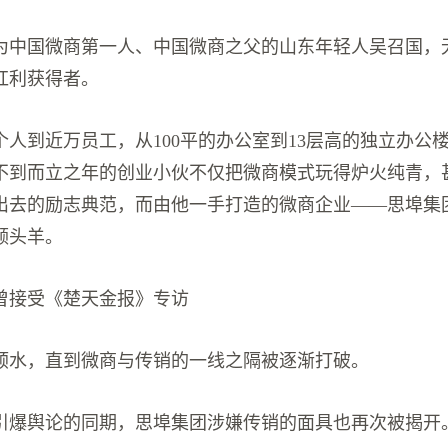
为中国微商第一人、中国微商之父的山东年轻人吴召国，
红利获得者。
个人到近万员工，从100平的办公室到13层高的独立办公楼
不到而立之年的创业小伙不仅把微商模式玩得炉火纯青，
出去的励志典范，而由他一手打造的微商企业——思埠集
领头羊。
年曾接受《楚天金报》专访
顺水，直到微商与传销的一线之隔被逐渐打破。
引爆舆论的同期，思埠集团涉嫌传销的面具也再次被揭开