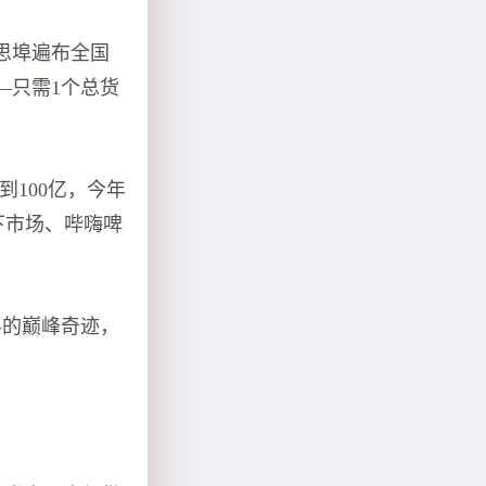
思埠遍布全国
—只需1个总货
100亿，今年
下市场、哔嗨啤
！
界的巅峰奇迹，