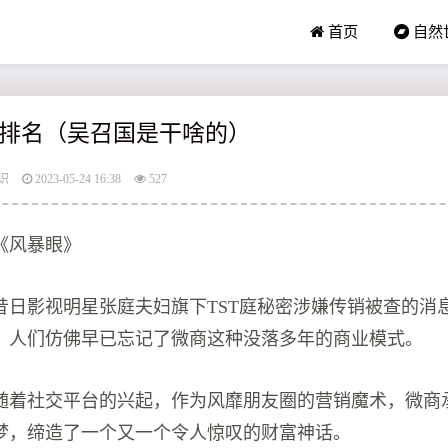
首页
自然
排名（吴召国是干啥的）
识
2023-05-24 16:38
527
《风暴眼》
当昔日影视明星张庭夫妇旗下TST庭秘密涉嫌传销被查的消
，人们仿佛早已忘记了微商这种没落多年的商业模式。
随着社交平台的兴起，作为风靡朋友圈的营销魔术，微商
梦，缔造了一个又一个令人惊叹的财富神话。