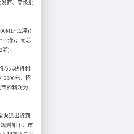
批发商、高级批
ML*12灌)；
12灌)；而总
2灌)。
的方式获得利
2000元，招
发商的利润为
全渠道出货到
励规则如下：市