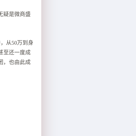
无疑是微商盛
，从50万到身
甚至还一度成
团，也由此成
。