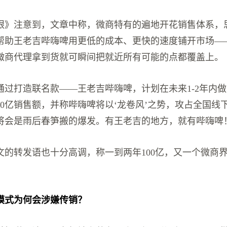
眼》注意到，文章中称，微商特有的遍地开花销售体系，
帮助王老吉哔嗨啤用更低的成本、更快的速度铺开市场—
微商代理拿到货就可瞬间把就近所有可能的点都覆盖上。
过打造联名款——王老吉哔嗨啤，计划在未来1-2年内做到
10亿销售额，并称哔嗨啤将以‘龙卷风’之势，攻占全国线
将会是雨后春笋搬的爆发。有王老吉的地方，就有哔嗨啤
文的转发语也十分高调，称一到两年100亿，又一个微商
模式为何会涉嫌传销？