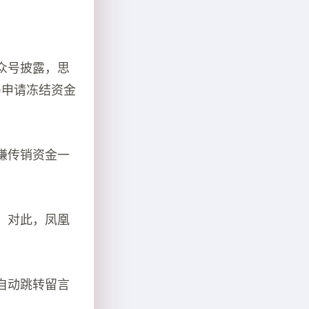
众号披露，思
局申请冻结资金
嫌传销资金一
。
。对此，凤凰
自动跳转留言