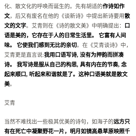
化、散文化的呼唤而诞生的。先有胡适的
作诗如作
文
，后又有废名在他的《谈新诗》中提出新诗要用
散
文的文字
。艾青则在《诗的散文美》中明确提出：
口
语是美的，它存在于人的日常生活里。 它富有人间
味。 它使我们感到无比的亲切
。在《艾青谈诗》中，
艾青更是直言说:
我用口语写诗, 没有为押韵而拼凑
诗。 我写诗是服从自己的构思, 具有内在的节奏, 念
起来顺口, 听起来和谐就是了。这种口语美就是散文
美
。
艾青
当然不难找出一些极其优美的诗句，如海子的
远方只
有在死亡中凝聚野花一片，明月如镜高悬草原映照千