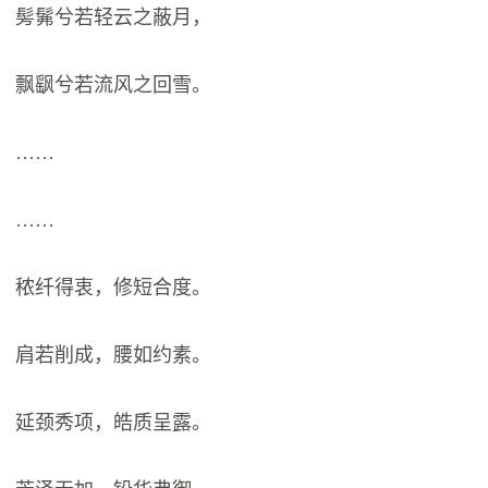
髣髴兮若轻云之蔽月，
飘飖兮若流风之回雪。
……
……
秾纤得衷，修短合度。
肩若削成，腰如约素。
延颈秀项，皓质呈露。