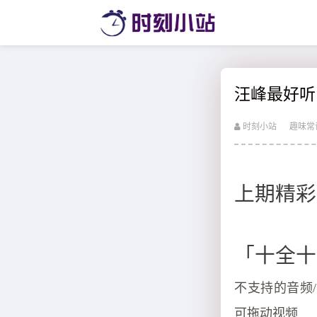
汪峰最好听
时刻小站
趣味常
上期精彩：
「十全十美
不支持的音频/视
可拖动视频