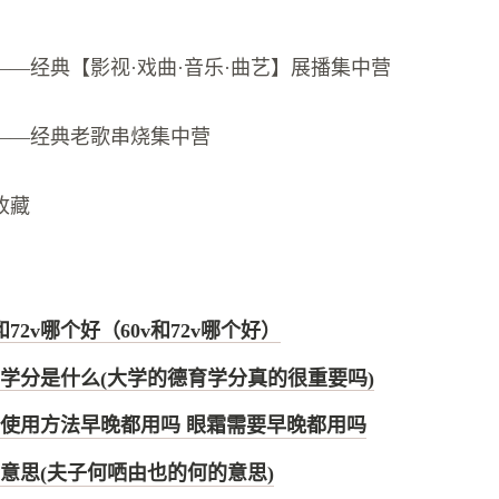
——经典【影视·戏曲·音乐·曲艺】展播集中营
——经典老歌串烧集中营
收藏
和72v哪个好（60v和72v哪个好）
学分是什么(大学的德育学分真的很重要吗)
使用方法早晚都用吗 眼霜需要早晚都用吗
意思(夫子何哂由也的何的意思)